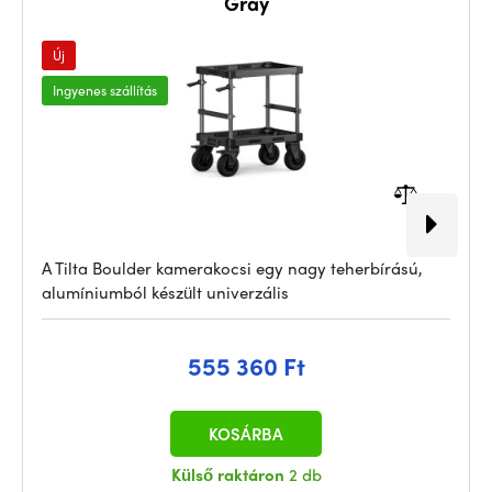
Gray
Új
Ingyenes szállítás
A Tilta Boulder kamerakocsi egy nagy teherbírású,
alumíniumból készült univerzális
555 360 Ft
KOSÁRBA
Külső raktáron
2 db