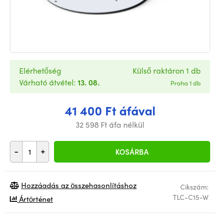
Elérhetőség
Külső raktáron 1 db
Várható átvétel:
13. 08.
Praha 1 db
41 400 Ft áfával
32 598 Ft áfa nélkül
-
+
KOSÁRBA
Hozzáadás az összehasonlításhoz
Cikszám:
TLC-C15-W
Ártörténet