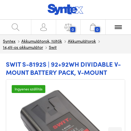
0
0
Syntex
Akkumulátorok, töltők
Akkumulátorok
14,4V-os akkumulátor
Swit
SWIT S-8192S | 92+92WH DIVIDABLE V-
MOUNT BATTERY PACK, V-MOUNT
Ingyenes szállítás