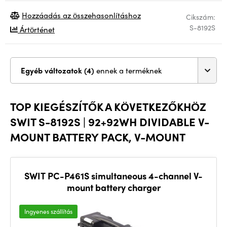
Hozzáadás az összehasonlításhoz
Cikszám:
S-8192S
Ártörténet
Egyéb változatok (4)
ennek a terméknek
TOP KIEGÉSZÍTŐK A KÖVETKEZŐKHÖZ
SWIT S-8192S | 92+92WH DIVIDABLE V-
MOUNT BATTERY PACK, V-MOUNT
SWIT PC-P461S simultaneous 4-channel V-
mount battery charger
Ingyenes szállítás