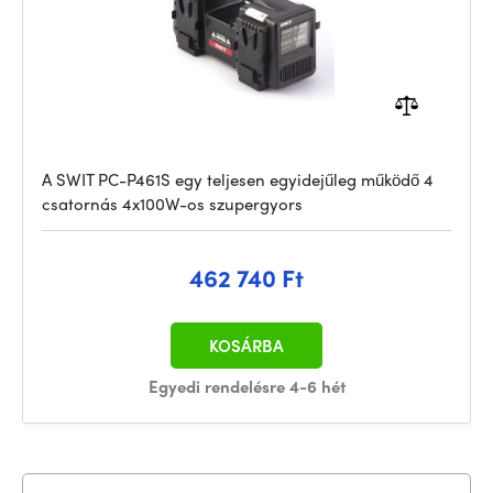
A SWIT PC-P461S egy teljesen egyidejűleg működő 4
csatornás 4x100W-os szupergyors
462 740 Ft
KOSÁRBA
Egyedi rendelésre 4-6 hét