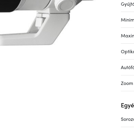
Gyújt
Minim
Maxim
Optika
Autóf
Zoom
Egyé
Soroz