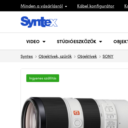
Minden a vásárlásról
Kábel konfigurátor
K
VIDEO
STÚDIÓESZKÖZÖK
OBJEK
Syntex
Objektívek, szűrők
Objektívek
SONY
Ingyenes szállítás