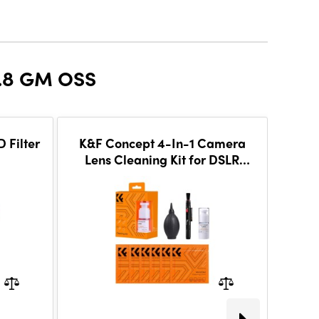
.8 GM OSS
 Filter
K&F Concept 4-In-1 Camera
Acu
Lens Cleaning Kit for DSLR
Camera
-20 %