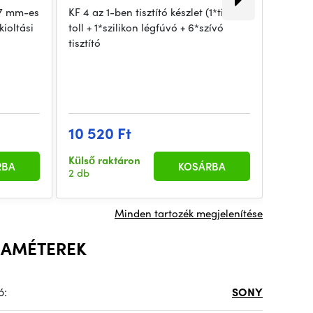
77 mm-es
KF 4 az 1-ben tisztító készlet (1*tisztító
ioltási
toll + 1*szilikon légfúvó + 6*szívó
tisztító
A Puto
legkor
teszttá
10 520 Ft
22 21
Külső raktáron
Külső 
RBA
KOSÁRBA
2 db
> 5 db
Minden tartozék megjelenítése
RAMÉTEREK
ó:
SONY