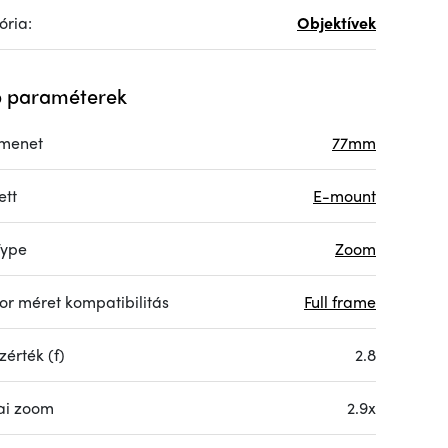
ória:
Objektívek
 paraméterek
menet
77mm
ett
E-mount
Type
Zoom
or méret kompatibilitás
Full frame
érték (f)
2.8
ai zoom
2.9x