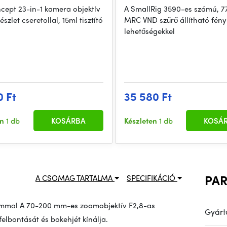
cept 23-in-1 kamera objektív
A SmallRig 3590-es számú, 
készlet cseretollal, 15ml tisztító
MRC VND szűrő állítható fényk
lehetőségekkel
0 Ft
35 580 Ft
en
1 db
KOSÁRBA
Készleten
1 db
KOSÁ
PA
A CSOMAG TARTALMA
SPECIFIKÁCIÓ
oommal A 70-200 mm-es zoomobjektív F2,8-as
Gyárt
elbontását és bokehjét kínálja.