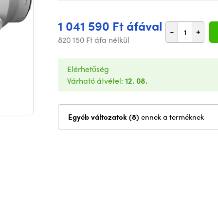
1 041 590 Ft áfával
-
+
820 150 Ft áfa nélkül
Elérhetőség
Várható átvétel:
12. 08.
Egyéb változatok (8)
ennek a terméknek