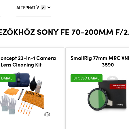
ALTERNATÍV
8
KEZŐKHÖZ SONY FE 70-200MM F/2
oncept 23-in-1 Camera
SmallRig 77mm MRC VND
Lens Cleaning Kit
3590
 DARAB
UTOLSÓ DARAB