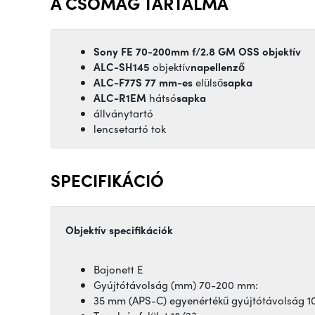
A CSOMAG TARTALMA
Sony FE 70-200mm f/2.8 GM OSS objektív
ALC-SH145
objektív
napellenző
ALC-F77S 77 mm-es
elülső
sapka
ALC-R1EM
hátsó
sapka
állványtartó
lencsetartó tok
SPECIFIKÁCIÓ
Objektív specifikációk
Bajonett E
Gyújtótávolság (mm) 70-200 mm:
35 mm (APS-C) egyenértékű gyújtótávolság 