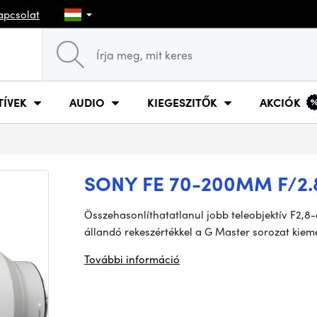
apcsolat
TÍVEK
AUDIO
KIEGESZITŐK
AKCIÓK
SONY FE 70-200MM F/2
Összehasonlíthatatlanul jobb teleobjektív F2
állandó rekeszértékkel a G Master sorozat kieme
További információ