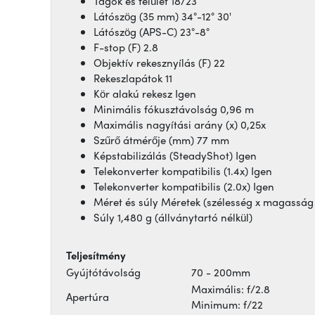
Tagok és felület 18/23
Látószög (35 mm) 34°-12° 30'
Látószög (APS-C) 23°-8°
F-stop (F) 2.8
Objektív rekesznyílás (F) 22
Rekeszlapátok 11
Kör alakú rekesz Igen
Minimális fókusztávolság 0,96 m
Maximális nagyítási arány (x) 0,25x
Szűrő átmérője (mm) 77 mm
Képstabilizálás (SteadyShot) Igen
Telekonverter kompatibilis (1.4x) Igen
Telekonverter kompatibilis (2.0x) Igen
Méret és súly Méretek (szélesség x magasság
Súly 1,480 g (állványtartó nélkül)
Teljesítmény
Gyújtótávolság
70 - 200mm
Maximális: f/2.8
Apertúra
Minimum: f/22