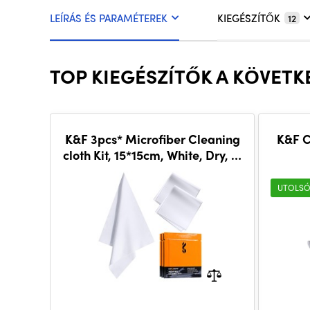
LEÍRÁS ÉS PARAMÉTEREK
KIEGÉSZÍTŐK
12
TOP KIEGÉSZÍTŐK A KÖVET
K&F 3pcs* Microfiber Cleaning
K&F C
cloth Kit, 15*15cm, White, Dry, in
vacuum
UTOLSÓ