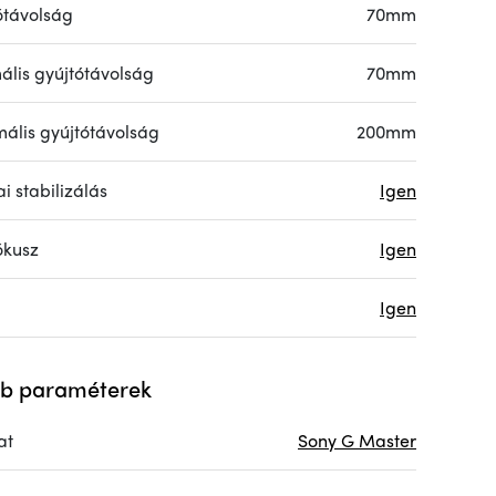
ótávolság
70mm
ális gyújtótávolság
70mm
ális gyújtótávolság
200mm
i stabilizálás
Igen
ókusz
Igen
Igen
b paraméterek
at
Sony G Master