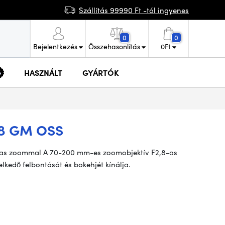
Szállítás 99990 Ft -tól ingyenes
0
0
Bejelentkezés
Összehasonlítás
0
Ft
HASZNÁLT
GYÁRTÓK
.8 GM OSS
,8-as zoommal A 70-200 mm-es zoomobjektív F2,8-as
lkedő felbontását és bokehjét kínálja.