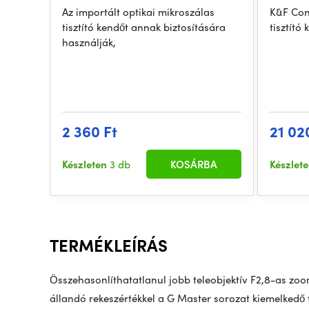
Az importált optikai mikroszálas
K&F Con
tisztító kendőt annak biztosítására
tisztító 
használják,
2 360 Ft
21 02
Készleten
3 db
KOSÁRBA
Készlet
TERMÉKLEÍRÁS
Összehasonlíthatatlanul jobb teleobjektív F2,8-as z
állandó rekeszértékkel a G Master sorozat kiemelkedő f