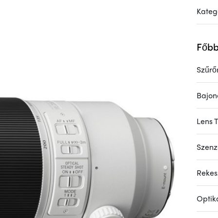
Kateg
Főbb
Szűrő
Bajon
Lens 
Szenz
Rekesz
Optik