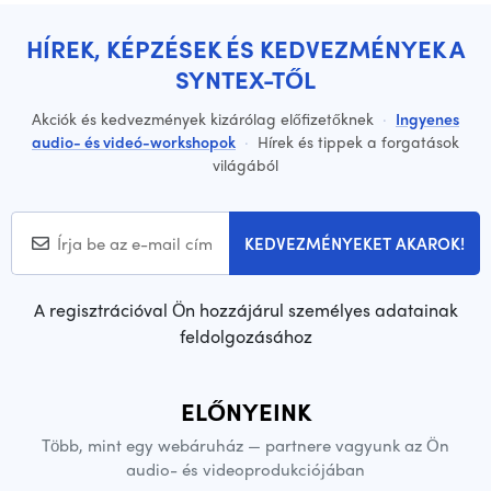
HÍREK, KÉPZÉSEK ÉS KEDVEZMÉNYEK A
SYNTEX-TŐL
Akciók és kedvezmények kizárólag előfizetőknek
·
Ingyenes
audio- és videó-workshopok
·
Hírek és tippek a forgatások
világából
KEDVEZMÉNYEKET AKAROK!
A regisztrációval Ön hozzájárul személyes adatainak
feldolgozásához
ELŐNYEINK
Több, mint egy webáruház — partnere vagyunk az Ön
audio- és videoprodukciójában