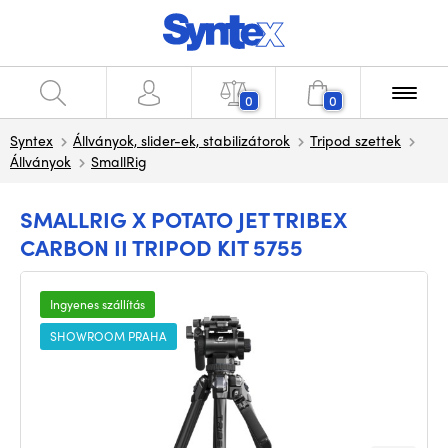
0
0
Syntex
Állványok, slider-ek, stabilizátorok
Tripod szettek
Állványok
SmallRig
SMALLRIG X POTATO JET TRIBEX
CARBON II TRIPOD KIT 5755
Ingyenes szállítás
SHOWROOM PRAHA