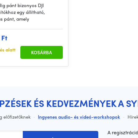
Rig pánt bizonyos DJI
ítókhoz egy állítható,
s pánt, amely
 Ft
és alatt
KOSÁRBA
ÉPZÉSEK ÉS KEDVEZMÉNYEK A S
g előfizetőknek
·
Ingyenes audio- és videó-workshopok
·
Hírek
A regisztráci