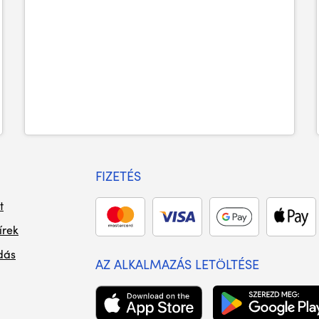
FIZETÉS
t
írek
dás
AZ ALKALMAZÁS LETÖLTÉSE