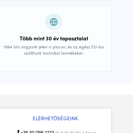
Több mint 30 év tapasztalat
1994 óta vagyunk jelen a piacon, és az egész EU-ba
szállítunk technikai termékeket.
ELÉRHETŐSÉGEINK
+36 30 099 2273
(H-P, 10-16) (Sz-V Zárva)