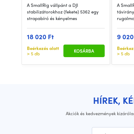
A SmallRig vállpánt a DJI
A Small
stabilizátorokhoz (fekete) 5362 egy
távirány
strapabíró és kényelmes
rugalma
18 020 Ft
9 020
Beérkezés alatt
Beérkez
KOSÁRBA
> 5 db
> 5 db
HÍREK, K
Akciók és kedvezmények kizáróla