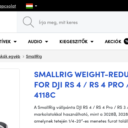
apcsolat
TÍVEK
AUDIO
KIEGESZITŐK
AKCIÓK
skák egyéb
SmallRig
SMALLRIG WEIGHT-RED
FOR DJI RS 4 / RS 4 PRO /
4118C
A SmallRig vállpánta DJI RS 4 / RS 4 Pro / RS 3
markolatokkal használható, mint a 3028B, 3028
amelynek tetején 1/4-20”-es menetes furat talál