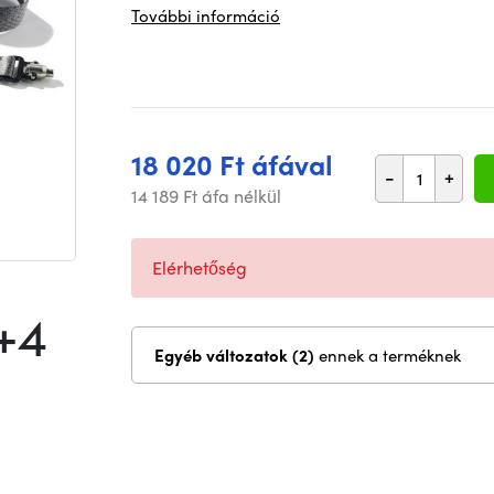
További információ
18 020 Ft áfával
-
+
14 189 Ft áfa nélkül
Elérhetőség
+4
Egyéb változatok (2)
ennek a terméknek