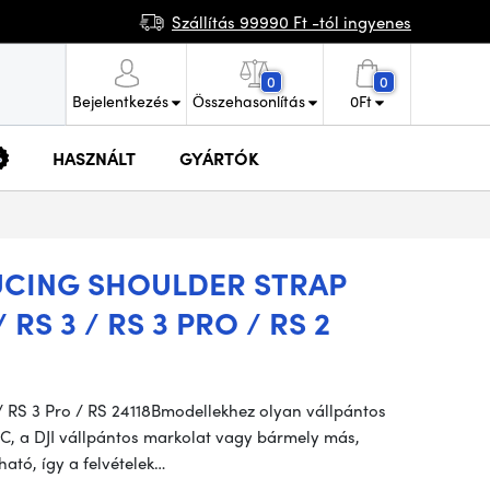
Szállítás 99990 Ft -tól ingyenes
0
0
Bejelentkezés
Összehasonlítás
0
Ft
HASZNÁLT
GYÁRTÓK
UCING SHOULDER STRAP
 RS 3 / RS 3 PRO / RS 2
 / RS 3 Pro / RS 24118Bmodellekhez olyan vállpántos
C, a DJI vállpántos markolat vagy bármely más,
ható, így a felvételek…