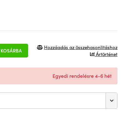
Hozzáadás az összehasonlításhoz
KOSÁRBA
Ártörténet
Egyedi rendelésre 4-6 hét