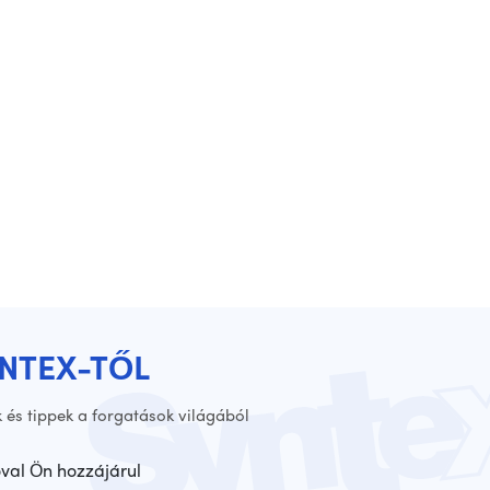
YNTEX-TŐL
 és tippek a forgatások világából
óval Ön hozzájárul