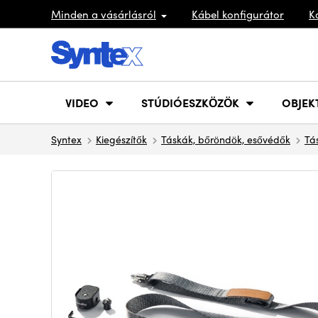
Minden a vásárlásról
Kábel konfigurátor
K
VIDEO
STÚDIÓESZKÖZÖK
OBJEK
Syntex
Kiegészítők
Táskák, bőröndök, esővédők
Tá