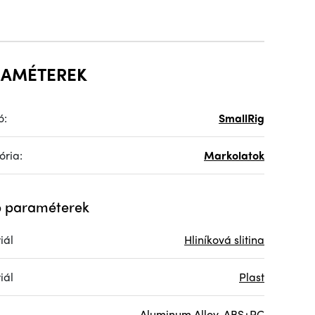
RAMÉTEREK
ó:
SmallRig
ória:
Markolatok
 paraméterek
iál
Hliníková slitina
iál
Plast
Aluminum Alloy, ABS+PC