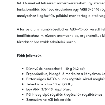
NATO-sínekkel felszerelt kamerakeretekhez, így szerszá
funkcionalitás bővítése érdekében egy ARRI 3/8"-16 rögz
amelyekhez kiegészítők, például monitorfoglalatok va
A tartós alumíniumötvözetből és ABS+PC-ből készült f
beállításához, miközben áramvonalas, ergonómikus ki
fáradását hosszabb felvételek során.
Főbb jellemzők
Könnyű és hordozható: 119 g (4,2 oz)
Ergonómikus, hidegálló markolat a kényelmes ke
Biztonságos NATO-bilincs rögzítés kézzel meghú
Teherbírás: akár 10 kg (22 lb)
Egy ARRI 3/8"-16 rögzítőfurat
Két hideg cipő rögzítés kiegészítők rögzítéséhez
Szerszám nélküli felszerelés