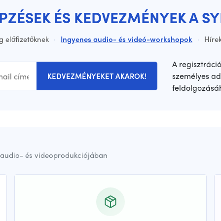
ÉPZÉSEK ÉS KEDVEZMÉNYEK A S
g előfizetőknek
·
Ingyenes audio- és videó-workshopok
·
Hírek
A regisztráci
személyes ad
KEDVEZMÉNYEKET AKAROK!
feldolgozásá
audio- és videoprodukciójában