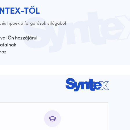
YNTEX-TŐL
 és tippek a forgatások világából
óval Ön hozzájárul
atainak
hoz