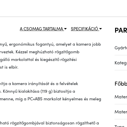
PA
A CSOMAG TARTALMA
SPECIFIKÁCIÓ
nyű, ergonómikus fogantyú, amelyet a kamera jobb
Gyárt
rveztek. Kézzel meghúzható rögzítőgomb
álló markolattal és kiegészítő rögzítési
Kateg
t is elbír.
Főbb
tja a kamera irányítását és a felvételek
Könnyű kialakítása (119 g) biztosítja a
Mater
a menne, míg a PC+ABS markolat kényelmes és meleg
Mater
zható rögzítőgombjával biztonságosan rögzíthető a
Type