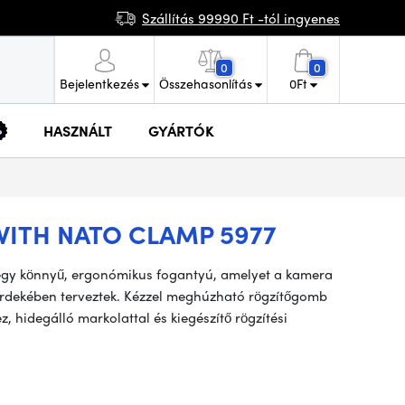
Szállítás 99990 Ft -tól ingyenes
0
0
Bejelentkezés
Összehasonlítás
0
Ft
HASZNÁLT
GYÁRTÓK
WITH NATO CLAMP 5977
egy könnyű, ergonómikus fogantyú, amelyet a kamera
rdekében terveztek. Kézzel meghúzható rögzítőgomb
, hidegálló markolattal és kiegészítő rögzítési