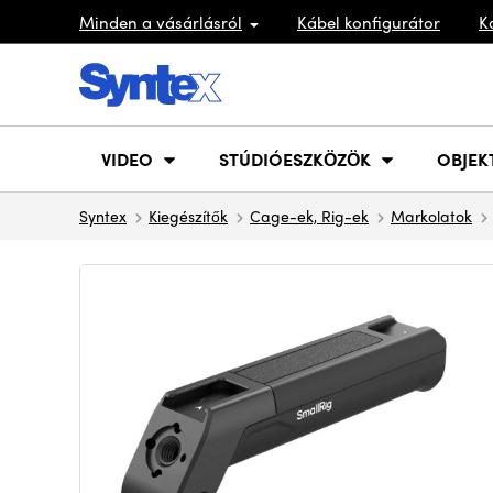
Minden a vásárlásról
Kábel konfigurátor
K
VIDEO
STÚDIÓESZKÖZÖK
OBJEK
Syntex
Kiegészítők
Cage-ek, Rig-ek
Markolatok