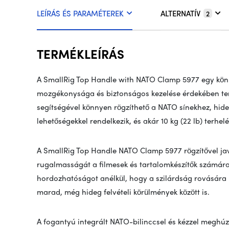
LEÍRÁS ÉS PARAMÉTEREK
ALTERNATÍV
2
TERMÉKLEÍRÁS
A SmallRig Top Handle with NATO Clamp 5977 egy kön
mozgékonysága és biztonságos kezelése érdekében te
segítségével könnyen rögzíthető a NATO sínekhez, hideg
lehetőségekkel rendelkezik, és akár 10 kg (22 lb) terhelés
A SmallRig Top Handle NATO Clamp 5977 rögzítővel javí
rugalmasságát a filmesek és tartalomkészítők számára. 
hordozhatóságot anélkül, hogy a szilárdság rovásár
marad, még hideg felvételi körülmények között is.
A fogantyú integrált NATO-bilinccsel és kézzel meghú