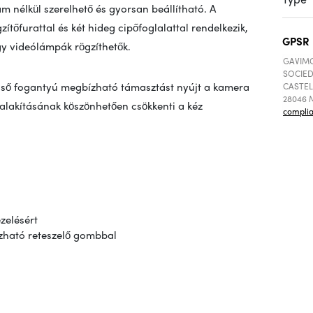
m nélkül szerelhető és gyorsan beállítható. A
ítőfurattal és két hideg cipőfoglalattal rendelkezik,
GPSR
gy videólámpák rögzíthetők.
GAVIMO
SOCIED
első fogantyú megbízható támasztást nyújt a kamera
CASTEL
28046 M
alakításának köszönhetően csökkenti a kéz
compli
zelésért
zható reteszelő gombbal