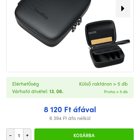
Elérhetőség
Külső raktáron > 5 db
Várható átvétel:
13. 08.
Praha > 5 db
8 120 Ft áfával
6 394 Ft áfa nélkül
-
+
KOSÁRBA