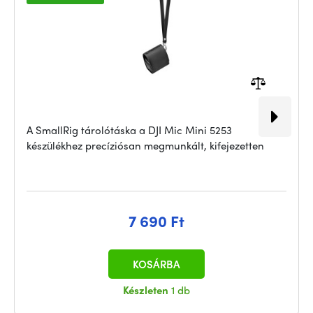
A SmallRig tárolótáska a DJI Mic Mini 5253
készülékhez precíziósan megmunkált, kifejezetten
7 690 Ft
KOSÁRBA
Készleten
1 db