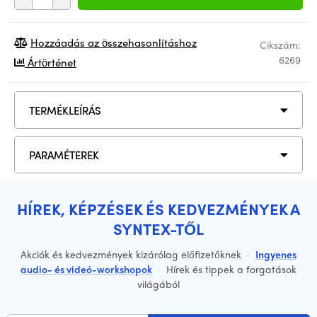
Hozzáadás az összehasonlításhoz
Cikszám:
6269
Ártörténet
TERMÉKLEÍRÁS
PARAMÉTEREK
HÍREK, KÉPZÉSEK ÉS KEDVEZMÉNYEK A
SYNTEX-TŐL
Akciók és kedvezmények kizárólag előfizetőknek
·
Ingyenes
audio- és videó-workshopok
·
Hírek és tippek a forgatások
világából