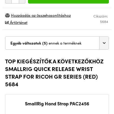
Hozzáadás az összehasonlításhoz
Cikszám:
5684
Ártörténet
Egyéb változatok (5)
ennek a terméknek
TOP KIEGÉSZÍTŐK A KÖVETKEZŐKHÖZ
SMALLRIG QUICK RELEASE WRIST
STRAP FOR RICOH GR SERIES (RED)
5684
SmallRig Hand Strap PAC2456