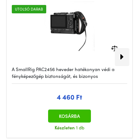
UTOLSÓ DARAB
A SmallRig PAC2456 heveder hatékonyan védi a
fényképezőgép biztonságát, és bizonyos
4 460 Ft
KOSÁRBA
Készleten
1 db