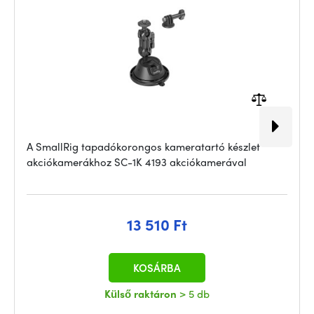
A SmallRig tapadókorongos kameratartó készlet
akciókamerákhoz SC-1K 4193 akciókamerával
13 510 Ft
KOSÁRBA
Külső raktáron
> 5 db