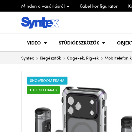
Minden a vásárlásról
Kábel konfigurátor
K
VIDEO
STÚDIÓESZKÖZÖK
OBJEK
Syntex
Kiegészítők
Cage-ek, Rig-ek
Mobiltelefon k
SHOWROOM PRAHA
UTOLSÓ DARAB