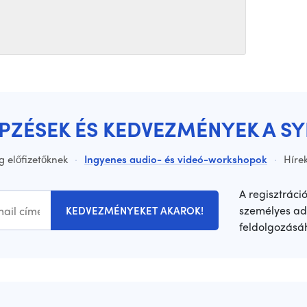
ÉPZÉSEK ÉS KEDVEZMÉNYEK A S
g előfizetőknek
·
Ingyenes audio- és videó-workshopok
·
Hírek
A regisztráci
személyes ad
KEDVEZMÉNYEKET AKAROK!
feldolgozásá