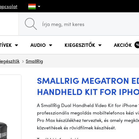
apcsolat
TÍVEK
AUDIO
KIEGESZITŐK
AKCIÓK
iegészítők
SmallRig
SMALLRIG MEGATRON ED
HANDHELD KIT FOR IPHO
A SmallRig Dual Handheld Video Kit for iPhone
professzionális megoldás mobiltelefonos kézi vi
Pro Max készülékhez terveztek, és amely megkönn
közvetítések és rövidfilmek készítését.