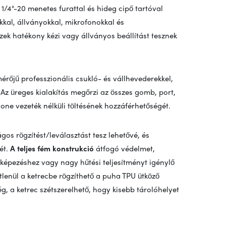
b 1/4"-20 menetes furattal és hideg cipő tartóval
kkal, állványokkal, mikrofonokkal és
szek hatékony kézi vagy állványos beállítást tesznek
rőjű professzionális csukló- és vállhevederekkel,
Az üreges kialakítás megőrzi az összes gomb, port,
hone vezeték nélküli töltésének hozzáférhetőségét.
os rögzítést/leválasztást tesz lehetővé, és
ét.
A teljes fém konstrukció
átfogó védelmet,
ényképezéshez vagy nagy hűtési teljesítményt igénylő
etlenül a ketrecbe rögzíthető a puha TPU ütköző
g, a ketrec szétszerelhető, hogy kisebb tárolóhelyet