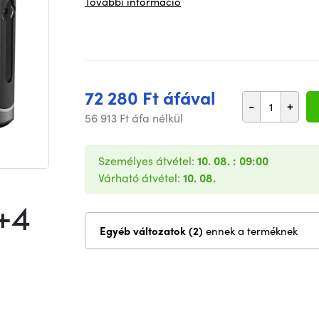
További információ
72 280 Ft áfával
-
+
56 913 Ft áfa nélkül
Személyes átvétel:
10. 08. : 09:00
Várható átvétel:
10. 08.
+4
Egyéb változatok (2)
ennek a terméknek