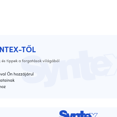
YNTEX-TŐL
 és tippek a forgatások világából
óval Ön hozzájárul
atainak
hoz