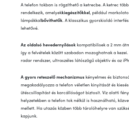
A telefon tokban is rögzíthető a ketrecbe. A ketrec töb
rendelkezik, amelyek
kiegészítőkkel
, például markolato
lámpákkal
bővíthetők
. A klasszikus gyorskioldó interfé
lehetővé.
Az oldalsó hevedernyílások
kompatibilisek a 2 mm átmé
így a felvételek között szabadon mozoghatnak a kezei. 
radar rendszer, ultraszéles látószögű objektív és az iP
A gyors reteszelő mechanizmus
kényelmes és biztonság
megakadályozza a telefon véletlen kinyitását és kiesés
ütéscsillapítást és karcállóságot biztosít. Víz alatti f
helyzetekben a telefon tok nélkül is használható, közv
mellett. Ha utazás közben több tárolóhelyre van szüksé
kapjunk.