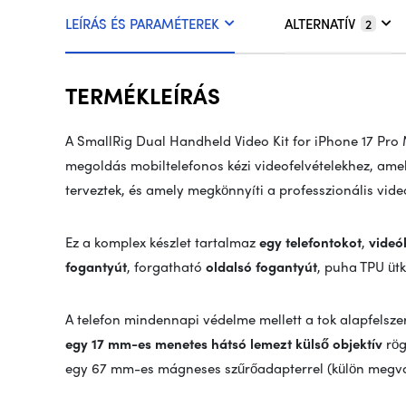
LEÍRÁS ÉS PARAMÉTEREK
ALTERNATÍV
2
TERMÉKLEÍRÁS
A SmallRig Dual Handheld Video Kit for iPhone 17 Pro
megoldás mobiltelefonos kézi videofelvételekhez, amel
terveztek, és amely megkönnyíti a professzionális videof
Ez a komplex készlet tartalmaz
egy telefontokot
,
videó
fogantyút
, forgatható
oldalsó fogantyút
, puha TPU ütk
A telefon mindennapi védelme mellett a tok alapfelsze
egy 17 mm-es menetes hátsó lemezt
külső objektív
rög
egy 67 mm-es mágneses szűrőadapterrel (külön megvás