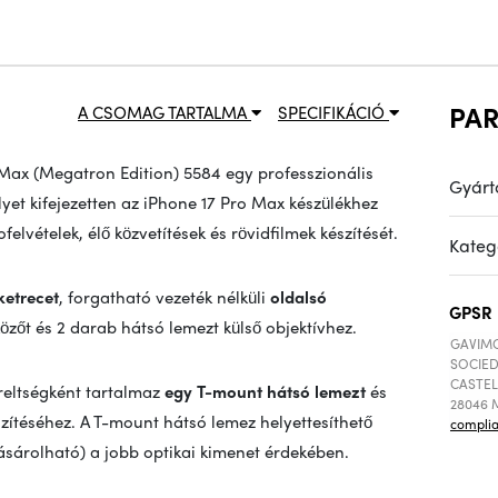
PA
A CSOMAG TARTALMA
SPECIFIKÁCIÓ
 Max (Megatron Edition) 5584 egy professzionális
Gyárt
yet kifejezetten az iPhone 17 Pro Max készülékhez
elvételek, élő közvetítések és rövidfilmek készítését.
Kateg
ketrecet
, forgatható vezeték nélküli
oldalsó
GPSR
özőt és 2 darab hátsó lemezt külső objektívhez.
GAVIMO
SOCIED
CASTEL
reltségként tartalmaz
egy T-mount hátsó lemezt
és
28046 M
zítéséhez. A T-mount hátsó lemez helyettesíthető
compli
árolható) a jobb optikai kimenet érdekében.