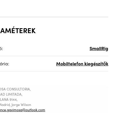
RAMÉTEREK
ó:
SmallRig
ória:
Mobiltelefon kiegészítők
SA CONSULTORIA,
AD LIMITADA,
LANA 9144,
adrid, Jorge Wilson
ance.gavimosa@outlook.com