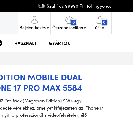
Szállítás 99990 Ft -tól ingyenes
0
0
Bejelentkezés
Összehasonlítás
0
Ft
HASZNÁLT
GYÁRTÓK
ITION MOBILE DUAL
NE 17 PRO MAX 5584
 17 Pro Max (Megatron Edition) 5584 egy
deofelvételekhez, amelyet kifejezetten az iPhone 17
yíti a professzionális videofelvételek, élő