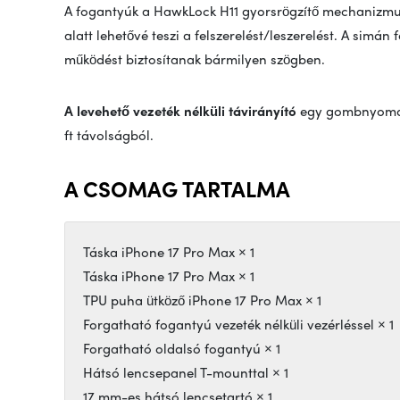
A fogantyúk a HawkLock H11 gyorsrögzítő mechanizmus
alatt lehetővé teszi a felszerelést/leszerelést. A sim
működést biztosítanak bármilyen szögben.
A levehető vezeték nélküli távirányító
egy gombnyomáss
ft távolságból.
A CSOMAG TARTALMA
Táska iPhone 17 Pro Max × 1
Táska iPhone 17 Pro Max × 1
TPU puha ütköző iPhone 17 Pro Max × 1
Forgatható fogantyú vezeték nélküli vezérléssel × 1
Forgatható oldalsó fogantyú × 1
Hátsó lencsepanel T-mounttal × 1
17 mm-es hátsó lencsetartó × 1