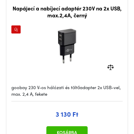
Napájecí a nabíjecí adaptér 230V na 2x USB,
max.2,4A, černý
Új
goobay 230 V-os hálózati és töltőadapter 2x USB-vel,
max. 2,4 A, fekete
3 130 Ft
KOSÁRBA