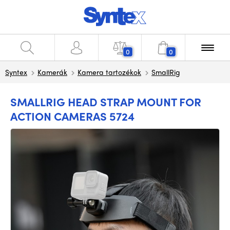
0
0
Syntex
Kamerák
Kamera tartozékok
SmallRig
SMALLRIG HEAD STRAP MOUNT FOR
ACTION CAMERAS 5724