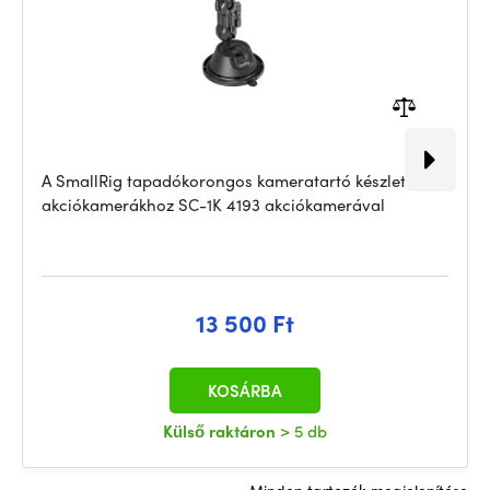
A SmallRig tapadókorongos kameratartó készlet
akciókamerákhoz SC-1K 4193 akciókamerával
13 500 Ft
KOSÁRBA
Külső raktáron
> 5 db