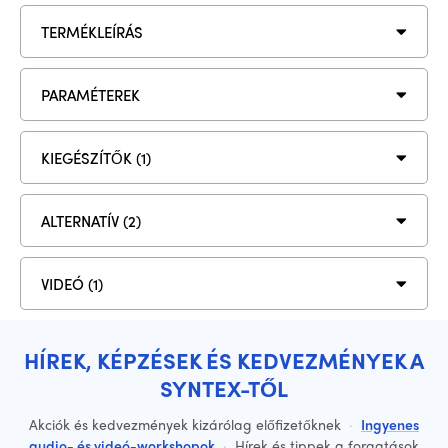
TERMÉKLEÍRÁS
PARAMÉTEREK
KIEGÉSZÍTŐK (1)
ALTERNATÍV (2)
VIDEÓ (1)
HÍREK, KÉPZÉSEK ÉS KEDVEZMÉNYEK A
SYNTEX-TŐL
Akciók és kedvezmények kizárólag előfizetőknek
·
Ingyenes
audio- és videó-workshopok
·
Hírek és tippek a forgatások