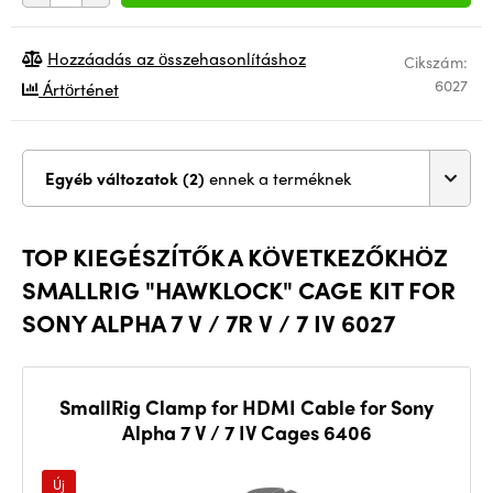
Hozzáadás az összehasonlításhoz
Cikszám:
6027
Ártörténet
Egyéb változatok (2)
ennek a terméknek
TOP KIEGÉSZÍTŐK A KÖVETKEZŐKHÖZ
SMALLRIG "HAWKLOCK" CAGE KIT FOR
SONY ALPHA 7 V / 7R V / 7 IV 6027
SmallRig Clamp for HDMI Cable for Sony
Alpha 7 V / 7 IV Cages 6406
Új