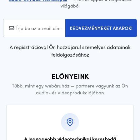
világából
KEDVEZMÉNYEKET AKAROK!
A regisztrációval Ön hozzájárul személyes adatainak
feldolgozásához
ELŐNYEINK
Több, mint egy webáruház — partnere vagyunk az Ön
audio- és videoprodukciójában
A legnagyobb videotechnikai kereskedő