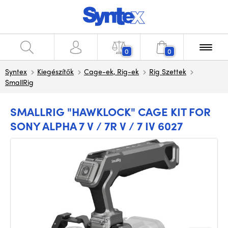
0
0
Syntex
Kiegészítők
Cage-ek, Rig-ek
Rig Szettek
SmallRig
SMALLRIG "HAWKLOCK" CAGE KIT FOR
SONY ALPHA 7 V / 7R V / 7 IV 6027