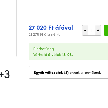
27 020 Ft áfával
-
+
21 276 Ft áfa nélkül
Elérhetőség
Várható átvétel:
13. 08.
+3
Egyéb változatok (3)
ennek a terméknek