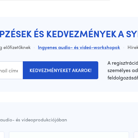
ÉPZÉSEK ÉS KEDVEZMÉNYEK A S
g előfizetőknek
·
Ingyenes audio- és videó-workshopok
·
Hírek
A regisztráci
személyes ad
KEDVEZMÉNYEKET AKAROK!
feldolgozásá
audio- és videoprodukciójában