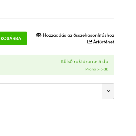
Hozzáadás az összehasonlításhoz
KOSÁRBA
Ártörténet
Külső raktáron > 5 db
Praha > 5 db