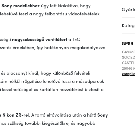
s Sony modellekhez
úgy lett kialakítva, hogy
Gyárt
lehetővé teszi a nagy felbontású videofelvételek
Kateg
ességű
nagysebességű ventilátort
a TEC
GPSR
lvezetés érdekében, így hatékonyan megakadályozza
GAVIMO
SOCIED
CASTEL
28046 M
s alacsony) kínál, hogy különböző felvételi
compli
zám nélküli rögzítése lehetővé teszi a másodpercek
ű kezelhetőséget és korlátlan hozzáférést biztosít a
a Nikon ZR-
rel. A tartó eltávolítása után a hűtő
Sony
incs szükség további kiegészítőkre, és nagyobb