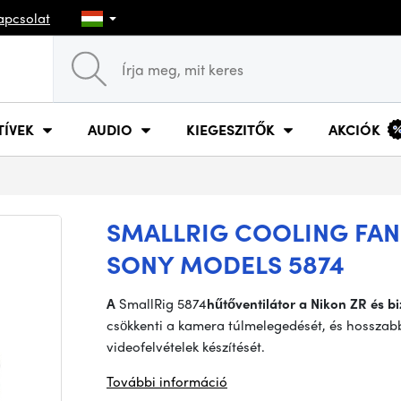
apcsolat
TÍVEK
AUDIO
KIEGESZITŐK
AKCIÓK
SMALLRIG COOLING FAN
SONY MODELS 5874
A
SmallRig 5874
hűtőventilátor
a Nikon ZR és b
csökkenti a kamera túlmelegedését, és hosszabb
videofelvételek készítését.
További információ