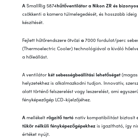
A
SmallRig 5874
hűtőventilátor
a Nikon ZR és bizonyo
csökkenti a kamera túlmelegedését, és hosszabb ideig 
készítését.
Fejlett hűtőrendszere ötvözi
a
7000 fordulat/perc seb
(Thermoelectric Cooler) technológiával a kiváló hőe
a hőleállást.
A ventilátor
két sebességbeállítási lehetőséget
(magas é
helyzetekhez is alkalmazkodni tudjon. Innovatív, szers
alatt történő felszerelést vagy leszerelést, ami egyszer
fényképezőgép LCD-kijelzőjéhez.
A
mellékelt
rögzítő tartó
natív kompatibilitást biztosít
tükör nélküli fényképezőgépekhez
is igazítható, így n
értéket nyújt.