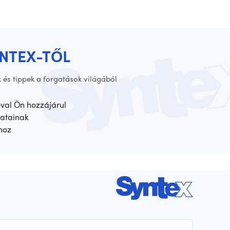
YNTEX-TŐL
 és tippek a forgatások világából
óval Ön hozzájárul
atainak
hoz