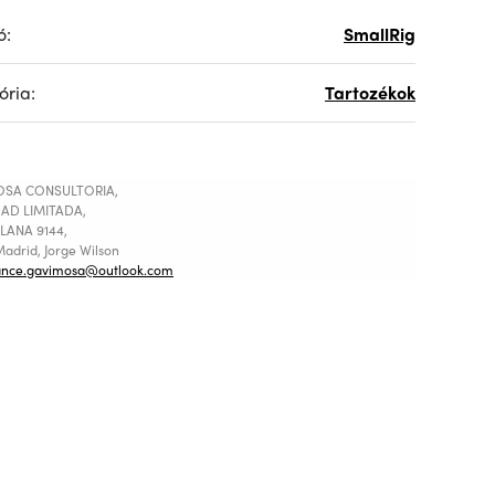
ó:
SmallRig
ória:
Tartozékok
SA CONSULTORIA,
AD LIMITADA,
LANA 9144,
adrid, Jorge Wilson
ance.gavimosa@outlook.com