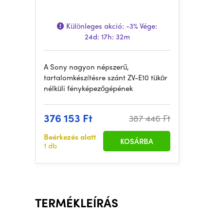
Különleges akció:
-3%
Vége:
24d: 17h: 32m
A Sony nagyon népszerű,
tartalomkészítésre szánt ZV-E10 tükör
nélküli fényképezőgépének
376 153 Ft
387 446 Ft
Beérkezés alatt
KOSÁRBA
1 db
TERMÉKLEÍRÁS