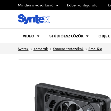
Minden a vásárlásról
Kábel konfigurátor
K
VIDEO
STÚDIÓESZKÖZÖK
OBJEK
Syntex
Kamerák
Kamera tartozékok
SmallRig