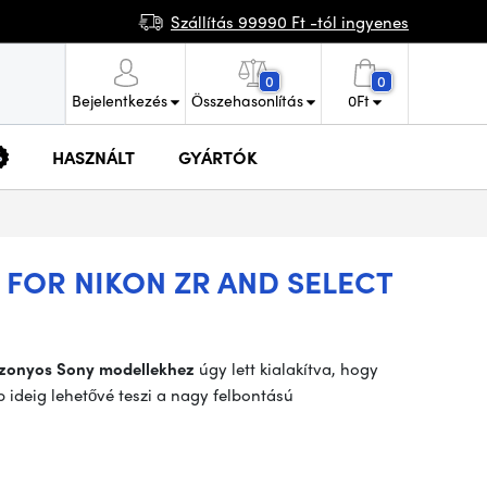
Szállítás 99990 Ft -tól ingyenes
0
0
Bejelentkezés
Összehasonlítás
0
Ft
HASZNÁLT
GYÁRTÓK
 FOR NIKON ZR AND SELECT
izonyos Sony modellekhez
úgy lett kialakítva, hogy
 ideig lehetővé teszi a nagy felbontású