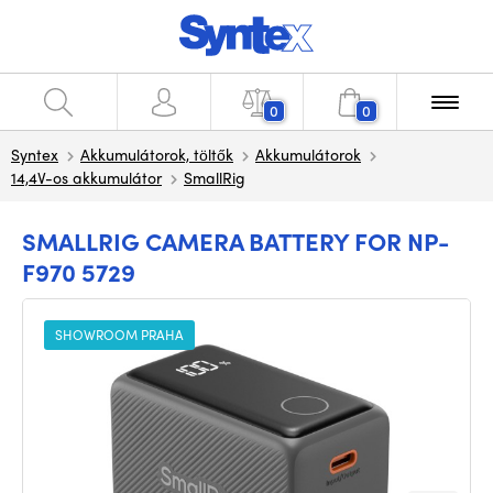
0
0
Syntex
Akkumulátorok, töltők
Akkumulátorok
14,4V-os akkumulátor
SmallRig
SMALLRIG CAMERA BATTERY FOR NP-
F970 5729
SHOWROOM PRAHA