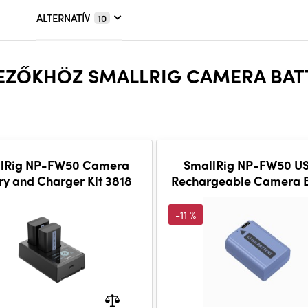
ALTERNATÍV
10
KEZŐKHÖZ SMALLRIG CAMERA BAT
lRig NP-FW50 Camera
SmallRig NP-FW50 U
ry and Charger Kit 3818
Rechargeable Camera B
4330
-11 %