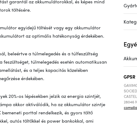
itást garantál az akkumulátorokkal, és képes mind
Gyárt
orok töltésére.
Kateg
kkumulátor egyidejű töltését vagy egy akkumulátor
két akkumulátort az optimális hatékonyság érdekében.
Egyé
ál, beleértve a túlmelegedés és a túlfeszültség
Akkum
s a feszültséget, túlmelegedés esetén automatikusan
ramellátást, és a teljes kapacitás közelében
GPSR
megőrzése érdekében.
GAVIMO
SOCIED
yek 20%-os lépésekben jelzik az energia szintjét,
CASTEL
28046 M
 lámpa akkor aktiválódik, ha az akkumulátor szintje
compli
C bemeneti porttal rendelkezik, és gyors töltő
rekkel, autós töltőkkel és power bankokkal, ami