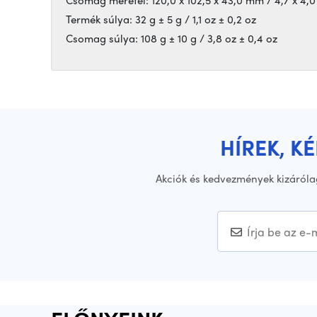
Csomag méretei: 120,0 x 102,5 x 43,0 mm / 4,7 x 4,0 
Termék súlya: 32 g ± 5 g / 1,1 oz ± 0,2 oz
Csomag súlya: 108 g ± 10 g / 3,8 oz ± 0,4 oz
HÍREK, K
Akciók és kedvezmények kizáróla