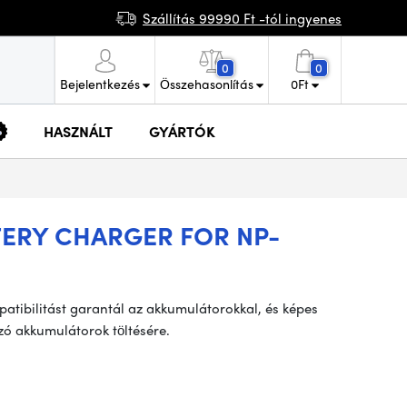
Szállítás 99990 Ft -tól ingyenes
0
0
Bejelentkezés
Összehasonlítás
0
Ft
HASZNÁLT
GYÁRTÓK
ERY CHARGER FOR NP-
atibilitást garantál az akkumulátorokkal, és képes
zó akkumulátorok töltésére.