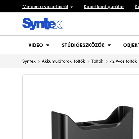
Minden a vásárlásról
Kábel konfigurátor
K
VIDEO
STÚDIÓESZKÖZÖK
OBJEK
Syntex
Akkumulátorok, töltők
Töltők
7,2 V-os töltők