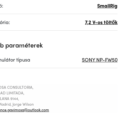
ó:
SmallRig
ória:
7,2 V-os töltők
b paraméterek
ulátor típusa
SONY NP-FW50
SA CONSULTORIA,
AD LIMITADA,
LANA 9144,
adrid, Jorge Wilson
ance.gavimosa@outlook.com