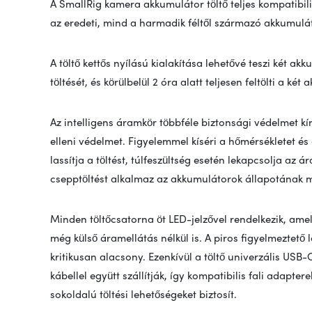
A SmallRig kamera akkumulátor töltő teljes kompatibil
az eredeti, mind a harmadik féltől származó akkumulát
A töltő kettős nyílású kialakítása lehetővé teszi két a
töltését, és körülbelül 2 óra alatt teljesen feltölti a 
Az intelligens áramkör többféle biztonsági védelmet kín
elleni védelmet. Figyelemmel kíséri a hőmérsékletet é
lassítja a töltést, túlfeszültség esetén lekapcsolja az á
csepptöltést alkalmaz az akkumulátorok állapotának 
Minden töltőcsatorna öt LED-jelzővel rendelkezik, amel
még külső áramellátás nélkül is. A piros figyelmeztető
kritikusan alacsony. Ezenkívül a töltő univerzális USB-
kábellel együtt szállítják, így kompatibilis fali adapte
sokoldalú töltési lehetőségeket biztosít.