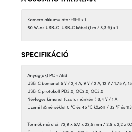
Kamera akkumulátor töltő x 1
60 W-os USB-C–USB-C kábel (1 m / 3,3 ft) x 1
SPECIFIKÁCIÓ
Anyag(ok) PC + ABS
USB-C bemenet 5 V / 2,4 A, 9 V / 2 A, 12 V / 1,75 A, 15
USB-C protokoll PD3.0, QC2.0, QC3.0
Névleges kimenet (csatornánként) 8,4 V / 1 A
Üzemi hőmérséklet 0 °C és 45 °C között / 32 °F és 113
Termék méretei: 72,9 x 57,1 x 22,5 mm / 2,9 x 2,2 x 0