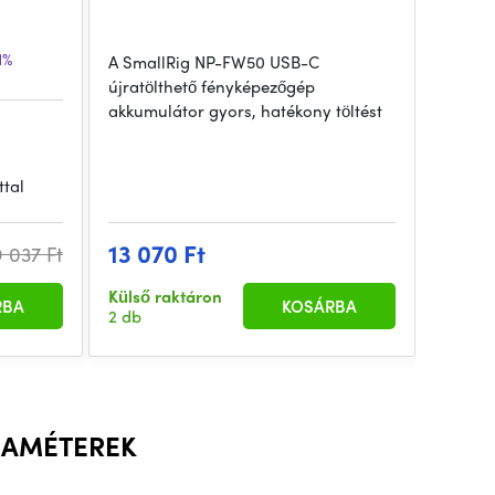
1%
A SmallRig NP-FW50 USB-C
újratölthető fényképezőgép
akkumulátor gyors, hatékony töltést
tal
13 070 Ft
 037 Ft
Külső raktáron
RBA
KOSÁRBA
2 db
RAMÉTEREK