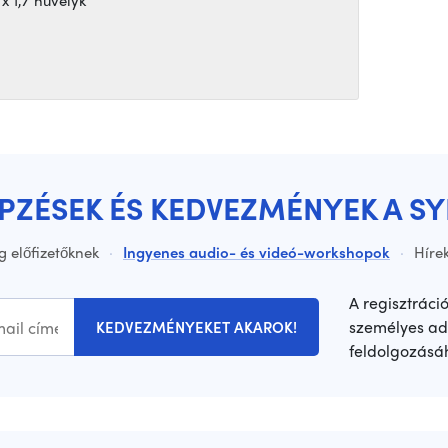
x 1,7 hüvelyk
ÉPZÉSEK ÉS KEDVEZMÉNYEK A S
g előfizetőknek
·
Ingyenes audio- és videó-workshopok
·
Hírek
A regisztráci
személyes ad
KEDVEZMÉNYEKET AKAROK!
feldolgozásá