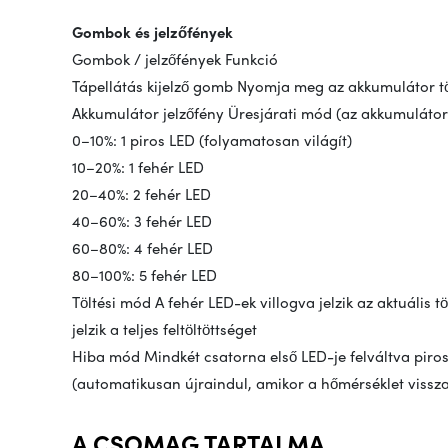
Gombok és jelzőfények
Gombok / jelzőfények Funkció
Tápellátás kijelző gomb Nyomja meg az akkumulátor töl
Akkumulátor jelzőfény Üresjárati mód (az akkumulátor töl
0–10%: 1 piros LED (folyamatosan világít)
10–20%: 1 fehér LED
20–40%: 2 fehér LED
40–60%: 3 fehér LED
60–80%: 4 fehér LED
80–100%: 5 fehér LED
Töltési mód A fehér LED-ek villogva jelzik az aktuális t
jelzik a teljes feltöltöttséget
Hiba mód Mindkét csatorna első LED-je felváltva pirosa
(automatikusan újraindul, amikor a hőmérséklet vissz
A CSOMAG TARTALMA