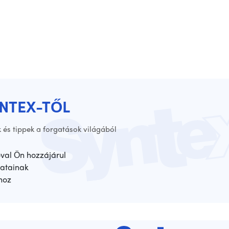
YNTEX-TŐL
 és tippek a forgatások világából
óval Ön hozzájárul
atainak
hoz