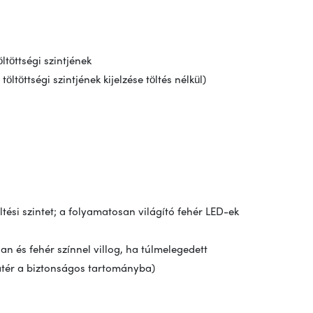
töttségi szintjének
töttségi szintjének kijelzése töltés nélkül)
öltési szintet; a folyamatosan világító fehér LED-ek
n és fehér színnel villog, ha túlmelegedett
atér a biztonságos tartományba)