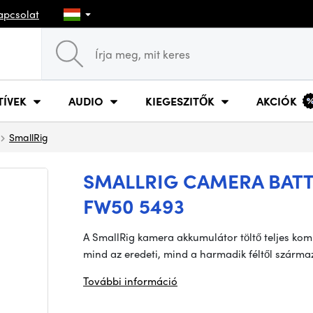
apcsolat
TÍVEK
AUDIO
KIEGESZITŐK
AKCIÓK
SmallRig
SMALLRIG CAMERA BATT
FW50 5493
A SmallRig kamera akkumulátor töltő teljes komp
mind az eredeti, mind a harmadik féltől szárma
További információ