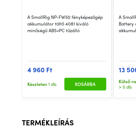
A SmallRig NP-FW50 fényképezőgép
A Small
akkumulátor töltő 4081 kiváló
Battery 
minőségű ABS+PC tűzálló
akkumulá
4 960 Ft
13 50
Külső r
Készleten
1 db
KOSÁRBA
> 5 db
TERMÉKLEÍRÁS