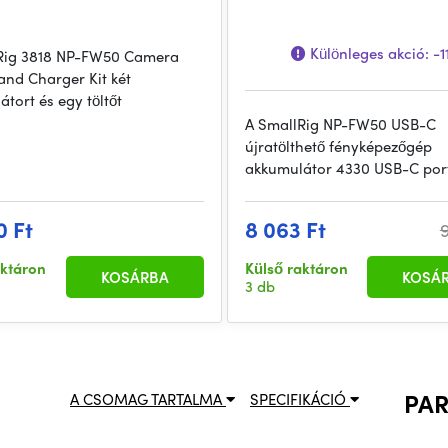
Különleges akció:
-1
Rig 3818 NP-FW50 Camera
and Charger Kit két
tort és egy töltőt
A SmallRig NP-FW50 USB-C
újratölthető fényképezőgép
akkumulátor 4330 USB-C port
0 Ft
8 063 Ft
9
aktáron
Külső raktáron
KOSÁRBA
KOSÁ
3 db
PA
A CSOMAG TARTALMA
SPECIFIKÁCIÓ