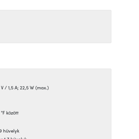
 V / 1,5 A; 22,5 W (max.)
 °F között
,9 hüvelyk