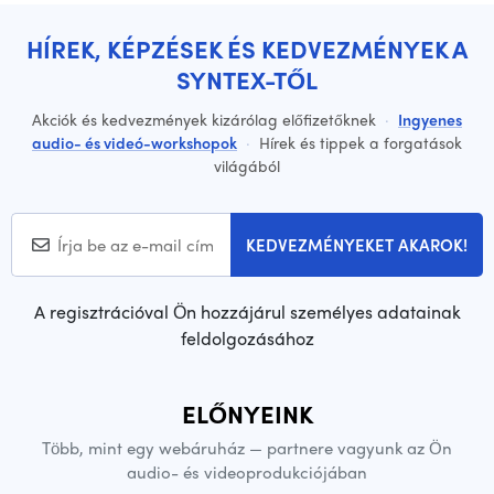
HÍREK, KÉPZÉSEK ÉS KEDVEZMÉNYEK A
SYNTEX-TŐL
Akciók és kedvezmények kizárólag előfizetőknek
·
Ingyenes
audio- és videó-workshopok
·
Hírek és tippek a forgatások
világából
KEDVEZMÉNYEKET AKAROK!
A regisztrációval Ön hozzájárul személyes adatainak
feldolgozásához
ELŐNYEINK
Több, mint egy webáruház — partnere vagyunk az Ön
audio- és videoprodukciójában