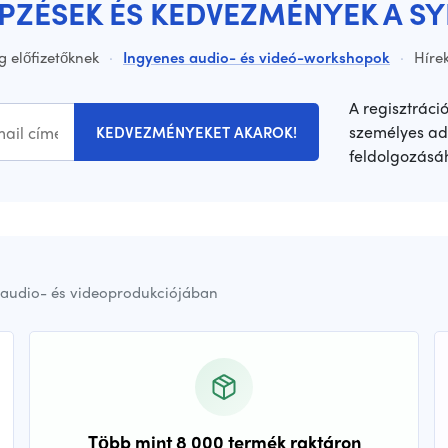
ÉPZÉSEK ÉS KEDVEZMÉNYEK A S
g előfizetőknek
·
Ingyenes audio- és videó-workshopok
·
Hírek
A regisztráci
személyes ad
KEDVEZMÉNYEKET AKAROK!
feldolgozásá
audio- és videoprodukciójában
Több mint 8 000 termék raktáron