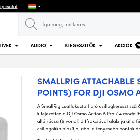
apcsolat
TÍVEK
AUDIO
KIEGESZITŐK
AKCIÓK
SMALLRIG ATTACHABLE S
POINTS) FOR DJI OSMO A
A SmallRig csatlakoztatható csillagkereszt szűr
kifejezetten a DJI Osmo Action 5 Pro / 4 modellh
álló rácsa (6 vonal) diffrakcióval alakítja át a
csillagokká alakítja, ahol a fényesebb pontok 