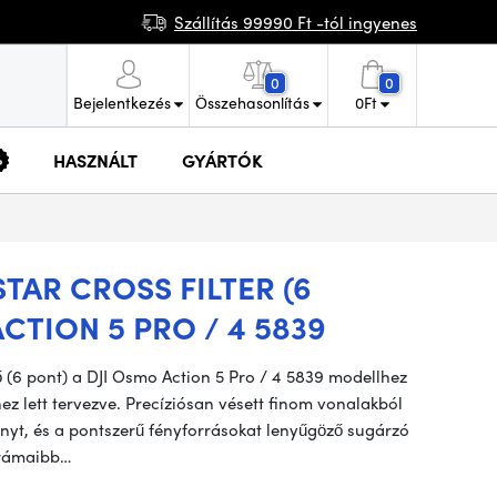
Szállítás 99990 Ft -tól ingyenes
0
0
Bejelentkezés
Összehasonlítás
0
Ft
HASZNÁLT
GYÁRTÓK
TAR CROSS FILTER (6
CTION 5 PRO / 4 5839
ő (6 pont) a DJI Osmo Action 5 Pro / 4 5839 modellhez
ez lett tervezve. Precíziósan vésett finom vonalakból
 fényt, és a pontszerű fényforrásokat lenyűgöző sugárzó
drámaibb…