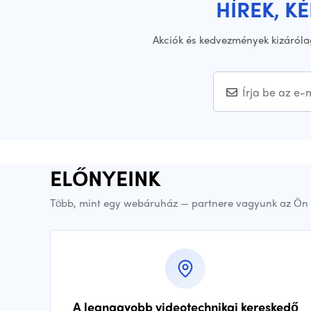
HÍREK, K
Akciók és kedvezmények kizáróla
ELŐNYEINK
Több, mint egy webáruház — partnere vagyunk az Ön 
A legnagyobb videotechnikai kereskedő