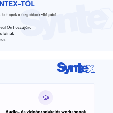
YNTEX-TŐL
 és tippek a forgatások világából
óval Ön hozzájárul
atainak
hoz
Audio- és videóprodukciós workshopok