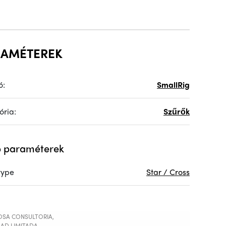
RAMÉTEREK
ó:
SmallRig
ória:
Szűrők
 paraméterek
 type
Star / Cross
SA CONSULTORIA,
AD LIMITADA,