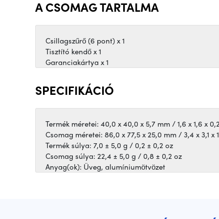
A CSOMAG TARTALMA
Csillagszűrő (6 pont) x 1
Tisztító kendő x 1
Garanciakártya x 1
SPECIFIKÁCIÓ
Termék méretei: 40,0 x 40,0 x 5,7 mm / 1,6 x 1,6 x 0,
Csomag méretei: 86,0 x 77,5 x 25,0 mm / 3,4 x 3,1 x 
Termék súlya: 7,0 ± 5,0 g / 0,2 ± 0,2 oz
Csomag súlya: 22,4 ± 5,0 g / 0,8 ± 0,2 oz
Anyag(ok): Üveg, alumíniumötvözet