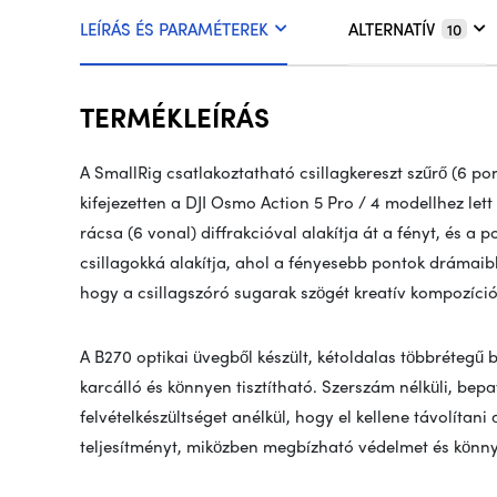
LEÍRÁS ÉS PARAMÉTEREK
ALTERNATÍV
10
TERMÉKLEÍRÁS
A SmallRig csatlakoztatható csillagkereszt szűrő (6 po
kifejezetten a DJI Osmo Action 5 Pro / 4 modellhez lett
rácsa (6 vonal) diffrakcióval alakítja át a fényt, és a
csillagokká alakítja, ahol a fényesebb pontok drámaibb
hogy a csillagszóró sugarak szögét kreatív kompozíció
A B270 optikai üvegből készült, kétoldalas többrétegű be
karcálló és könnyen tisztítható. Szerszám nélküli, bepa
felvételkészültséget anélkül, hogy el kellene távolítani 
teljesítményt, miközben megbízható védelmet és könnyű