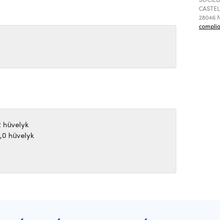
CASTEL
28046 M
compli
2 hüvelyk
1,0 hüvelyk