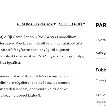
PA
A CSOMAG TARTALMA
SPECIFIKÁCIÓ
nt) a DJI Osmo Action 5 Pro / 4 5839 modellhez
Gyárt
 tervezve. Precíziósan vésett finom vonalakból álló
 pontszerű fényforrásokat lenyűgöző sugárzó
Kateg
 hatást keltenek. A szűrőt könnyedén elforgathatja,
hoz igazítsa.
Főbb
vonattal ellátott szűrő fröccsenésálló, olajálló,
Filter
ttintható rögzítése lehetővé teszi az azonnali
az eredeti lencsét, optimalizálva az optikai
GPSR
 kezelhetőséget biztosít.
GAVIMO
SOCIED