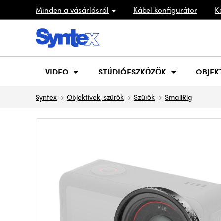
Minden a vásárlásról
Kábel konfigurátor
K
VIDEO
STÚDIÓESZKÖZÖK
OBJEK
Syntex
Objektívek, szűrők
Szűrők
SmallRig