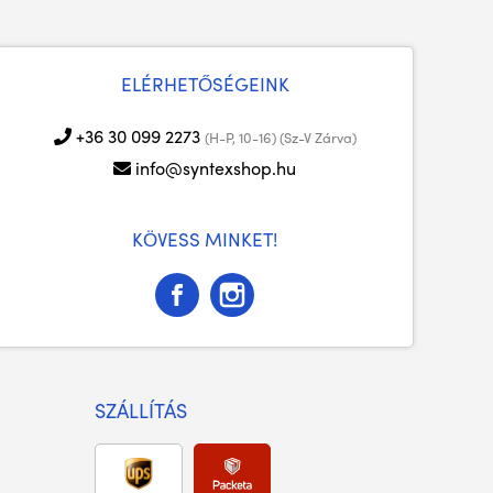
ELÉRHETŐSÉGEINK
+36 30 099 2273
(H-P, 10-16) (Sz-V Zárva)
info@syntexshop.hu
KÖVESS MINKET!
SZÁLLÍTÁS