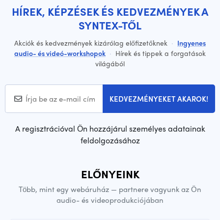
HÍREK, KÉPZÉSEK ÉS KEDVEZMÉNYEK A
SYNTEX-TŐL
Akciók és kedvezmények kizárólag előfizetőknek
·
Ingyenes
audio- és videó-workshopok
·
Hírek és tippek a forgatások
világából
KEDVEZMÉNYEKET AKAROK!
A regisztrációval Ön hozzájárul személyes adatainak
feldolgozásához
ELŐNYEINK
Több, mint egy webáruház — partnere vagyunk az Ön
audio- és videoprodukciójában