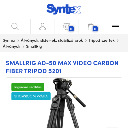
0
0
Syntex
Állványok, slider-ek, stabilizátorok
Tripod szettek
Állványok
SmallRig
SMALLRIG AD-50 MAX VIDEO CARBON
FIBER TRIPOD 5201
Ingyenes szállítás
SHOWROOM PRAHA