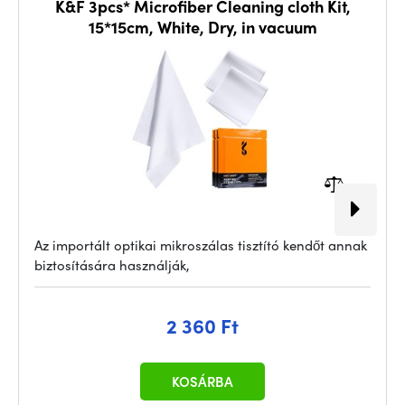
K&F 3pcs* Microfiber Cleaning cloth Kit,
15*15cm, White, Dry, in vacuum
Az importált optikai mikroszálas tisztító kendőt annak
biztosítására használják,
2 360 Ft
KOSÁRBA