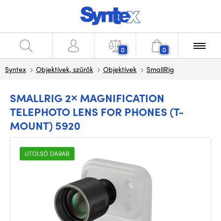
0
0
Syntex
Objektívek, szűrők
Objektívek
SmallRig
SMALLRIG 2× MAGNIFICATION
TELEPHOTO LENS FOR PHONES (T-
MOUNT) 5920
UTOLSÓ DARAB