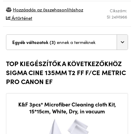
Hozzáadás az összehasonlításhoz
Cikszám:
SI 24M966
Ártörténet
Egyéb változatok (3)
ennek a terméknek
TOP KIEGÉSZÍTŐK A KÖVETKEZŐKHÖZ
SIGMA CINE 135MM T2 FF F/CE METRIC
PRO CANON EF
K&F 3pcs* Microfiber Cleaning cloth Kit,
15*15cm, White, Dry, in vacuum