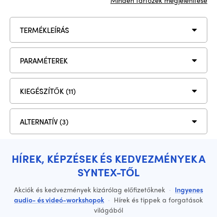
Minden tartozék megjelenítése
TERMÉKLEÍRÁS
PARAMÉTEREK
KIEGÉSZÍTŐK (11)
ALTERNATÍV (3)
HÍREK, KÉPZÉSEK ÉS KEDVEZMÉNYEK A
SYNTEX-TŐL
Akciók és kedvezmények kizárólag előfizetőknek
·
Ingyenes
audio- és videó-workshopok
·
Hírek és tippek a forgatások
világából