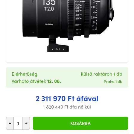
Elérhetőség
Külső raktáron 1 db
Várható átvétel:
12. 08.
Praha 1 db
2 311 970 Ft áfával
1 820 449 Ft áfa nélkül
-
+
KOSÁRBA