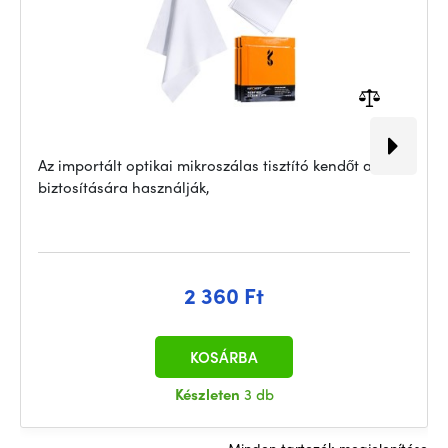
Az importált optikai mikroszálas tisztító kendőt annak
biztosítására használják,
2 360 Ft
KOSÁRBA
Készleten
3 db