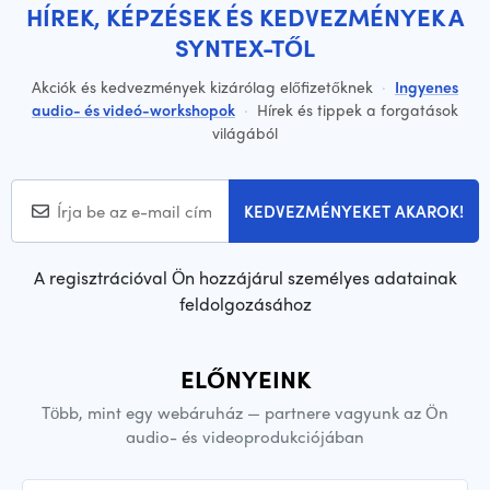
HÍREK, KÉPZÉSEK ÉS KEDVEZMÉNYEK A
SYNTEX-TŐL
Akciók és kedvezmények kizárólag előfizetőknek
·
Ingyenes
audio- és videó-workshopok
·
Hírek és tippek a forgatások
világából
KEDVEZMÉNYEKET AKAROK!
A regisztrációval Ön hozzájárul személyes adatainak
feldolgozásához
ELŐNYEINK
Több, mint egy webáruház — partnere vagyunk az Ön
audio- és videoprodukciójában