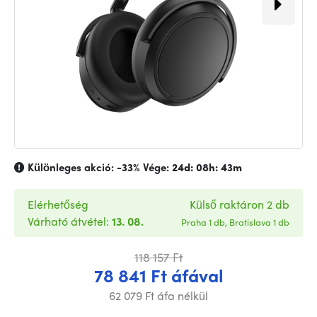
Különleges akció:
-33%
Vége:
24d: 08h: 43m
Elérhetőség
Külső raktáron 2 db
Várható átvétel:
13. 08.
Praha 1 db, Bratislava 1 db
118 157 Ft
78 841 Ft áfával
62 079 Ft áfa nélkül