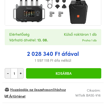
Elérhetőség
Külső raktáron 1 db
Várható átvétel:
13. 08.
Praha 1 db
2 028 340 Ft áfával
1 597 118 Ft áfa nélkül
-
+
KOSÁRBA
Hozzáadás az összehasonlításhoz
Cikszám:
WiTalk BASE-V16
Ártörténet