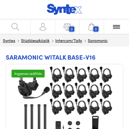
0
0
Syntex
Stúdióeszközök
Intercom/Tally
Saramonic
SARAMONIC WITALK BASE-V16
Ingyenes szállítás