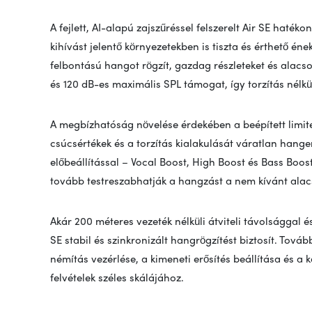
A fejlett, AI-alapú zajszűréssel felszerelt Air SE haték
kihívást jelentő környezetekben is tiszta és érthető éne
felbontású hangot rögzít, gazdag részleteket és alacson
és 120 dB-es maximális SPL támogat, így torzítás nélk
A megbízhatóság növelése érdekében a beépített limite
csúcsértékek és a torzítás kialakulását váratlan han
előbeállítással – Vocal Boost, High Boost és Bass Boos
tovább testreszabhatják a hangzást a nem kívánt alac
Akár 200 méteres vezeték nélküli átviteli távolsággal és
SE stabil és szinkronizált hangrögzítést biztosít. Tov
némítás vezérlése, a kimeneti erősítés beállítása és a
felvételek széles skálájához.