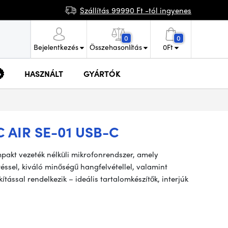
Szállítás 99990 Ft -tól ingyenes
0
0
Bejelentkezés
Összehasonlítás
0
Ft
HASZNÁLT
GYÁRTÓK
AIR SE-01 USB-C
pakt vezeték nélküli mikrofonrendszer, amely
éssel, kiváló minőségű hangfelvétellel, valamint
ítással rendelkezik – ideális tartalomkészítők, interjúk