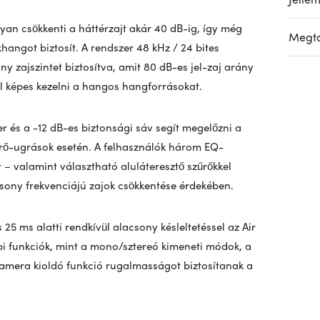
onyan csökkenti a háttérzajt akár 40 dB-ig, így még
Megtá
khangot biztosít. A rendszer 48 kHz / 24 bites
y zajszintet biztosítva, amit 80 dB-es jel-zaj arány
ül képes kezelni a hangos hangforrásokat.
r és a -12 dB-es biztonsági sáv segít megelőzni a
gerő-ugrások esetén. A felhasználók három EQ-
t – valamint választható aluláteresztő szűrőkkel
sony frekvenciájú zajok csökkentése érdekében.
 25 ms alatti rendkívül alacsony késleltetéssel az Air
ábbi funkciók, mint a mono/sztereó kimeneti módok, a
 kamera kioldó funkció rugalmasságot biztosítanak a