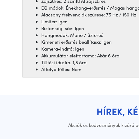
Zajszűrés: 2 szintű AI zajszűrés
EQ módok: Énekhang-erősítés / Magas hangok 
Alacsony frekvenciák szűrése: 75 Hz / 150 Hz
Limiter: Igen
Biztonsági sáv: Igen
Hangmódok: Mono / Sztereó
Kimeneti erősítés beállítása: Igen
Kamera-indító: Igen
Akkumulátor élettartama: Akár 6 óra
Töltési idő: kb. 1,5 óra
Átfolyó töltés: Nem
HÍREK, K
Akciók és kedvezmények kizáróla