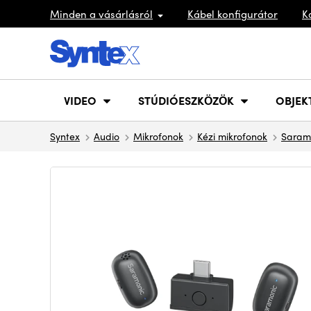
Minden a vásárlásról
Kábel konfigurátor
K
VIDEO
STÚDIÓESZKÖZÖK
OBJEK
Syntex
Audio
Mikrofonok
Kézi mikrofonok
Saram