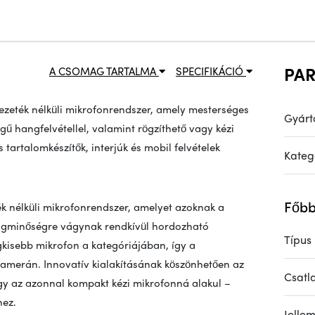
PA
A CSOMAG TARTALMA
SPECIFIKÁCIÓ
zeték nélküli mikrofonrendszer, amely mesterséges
Gyárt
gű hangfelvétellel, valamint rögzíthető vagy kézi
 tartalomkészítők, interjúk és mobil felvételek
Kateg
Főbb
k nélküli mikrofonrendszer, amelyet azoknak a
hangminőségre vágynak rendkívül hordozható
Típus
gkisebb mikrofon a kategóriájában, így a
kamerán. Innovatív kialakításának köszönhetően az
Csatl
 így az azonnal kompakt kézi mikrofonná alakul –
hez.
Jelle