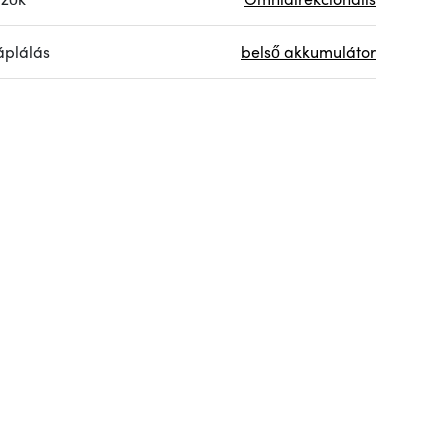
plálás
belső akkumulátor