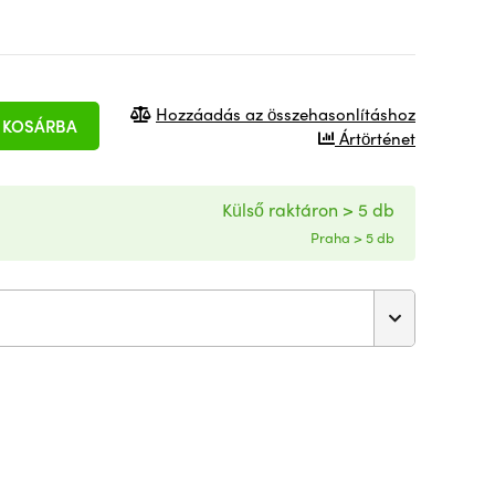
Hozzáadás az összehasonlításhoz
KOSÁRBA
Ártörténet
Külső raktáron > 5 db
Praha > 5 db