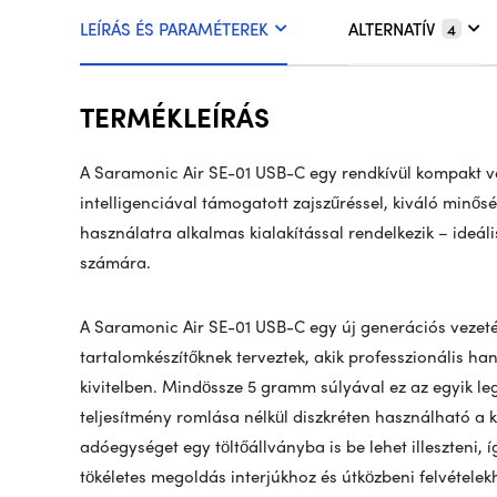
LEÍRÁS ÉS PARAMÉTEREK
ALTERNATÍV
4
TERMÉKLEÍRÁS
A Saramonic Air SE-01 USB-C egy rendkívül kompakt ve
intelligenciával támogatott zajszűréssel, kiváló minősé
használatra alkalmas kialakítással rendelkezik – ideális
számára.
A Saramonic Air SE-01 USB-C egy új generációs vezeté
tartalomkészítőknek terveztek, akik professzionális 
kivitelben. Mindössze 5 gramm súlyával ez az egyik le
teljesítmény romlása nélkül diszkréten használható a 
adóegységet egy töltőállványba is be lehet illeszteni,
tökéletes megoldás interjúkhoz és útközbeni felvételek