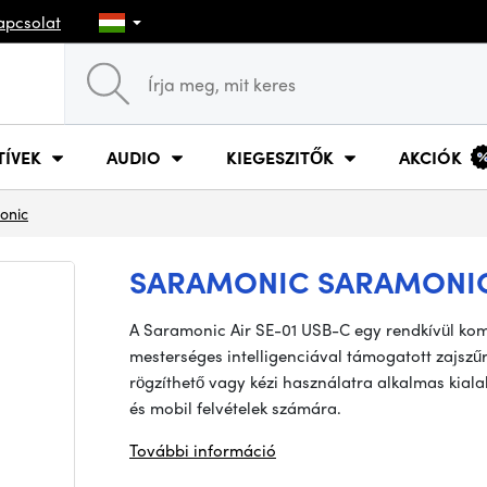
apcsolat
TÍVEK
AUDIO
KIEGESZITŐK
AKCIÓK
onic
SARAMONIC SARAMONIC 
A Saramonic Air SE-01 USB-C egy rendkívül kom
mesterséges intelligenciával támogatott zajszűr
rögzíthető vagy kézi használatra alkalmas kialak
és mobil felvételek számára.
További információ