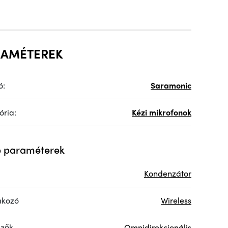
RAMÉTEREK
ó:
Saramonic
ória:
Kézi mikrofonok
 paraméterek
Kondenzátor
akozó
Wireless
mzők
Omnidirekcionális