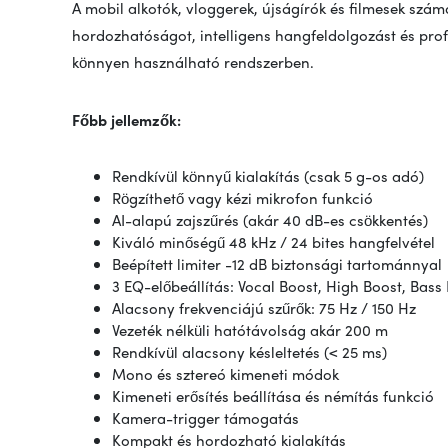
A mobil alkotók, vloggerek, újságírók és filmesek szá
hordozhatóságot, intelligens hangfeldolgozást és profe
könnyen használható rendszerben.
Főbb jellemzők:
Rendkívül könnyű kialakítás (csak 5 g-os adó)
Rögzíthető vagy kézi mikrofon funkció
AI-alapú zajszűrés (akár 40 dB-es csökkentés)
Kiváló minőségű 48 kHz / 24 bites hangfelvétel
Beépített limiter -12 dB biztonsági tartománnyal
3 EQ-előbeállítás: Vocal Boost, High Boost, Bass
Alacsony frekvenciájú szűrők: 75 Hz / 150 Hz
Vezeték nélküli hatótávolság akár 200 m
Rendkívül alacsony késleltetés (< 25 ms)
Mono és sztereó kimeneti módok
Kimeneti erősítés beállítása és némítás funkció
Kamera-trigger támogatás
Kompakt és hordozható kialakítás