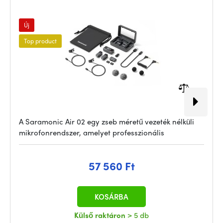
Új
Top product
A Saramonic Air 02 egy zseb méretű vezeték nélküli
mikrofonrendszer, amelyet professzionális
57 560 Ft
KOSÁRBA
Külső raktáron
> 5 db