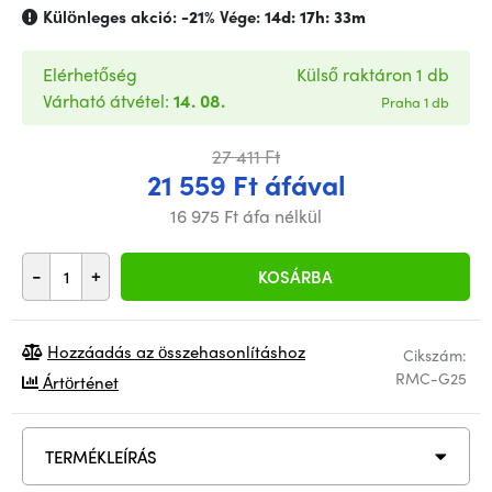
Különleges akció:
-21%
Vége:
14d: 17h: 33m
Elérhetőség
Külső raktáron 1 db
Várható átvétel:
14. 08.
Praha 1 db
27 411 Ft
21 559 Ft áfával
16 975 Ft áfa nélkül
-
+
KOSÁRBA
Hozzáadás az összehasonlításhoz
Cikszám:
RMC-G25
Ártörténet
TERMÉKLEÍRÁS