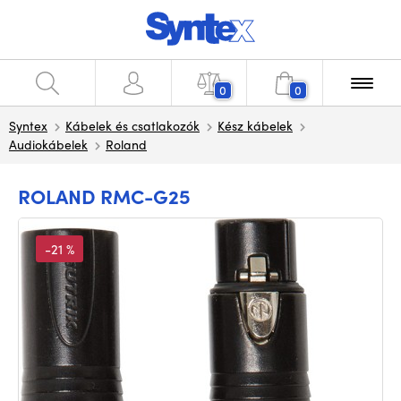
0
0
Syntex
Kábelek és csatlakozók
Kész kábelek
Audiokábelek
Roland
ROLAND RMC-G25
-21 %