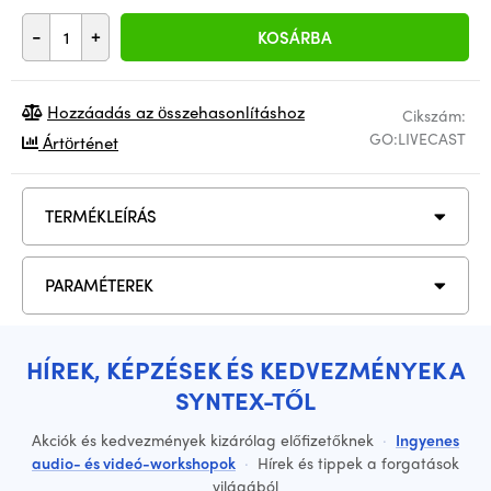
-
+
KOSÁRBA
Hozzáadás az összehasonlításhoz
Cikszám:
GO:LIVECAST
Ártörténet
TERMÉKLEÍRÁS
PARAMÉTEREK
HÍREK, KÉPZÉSEK ÉS KEDVEZMÉNYEK A
SYNTEX-TŐL
Akciók és kedvezmények kizárólag előfizetőknek
·
Ingyenes
audio- és videó-workshopok
·
Hírek és tippek a forgatások
világából