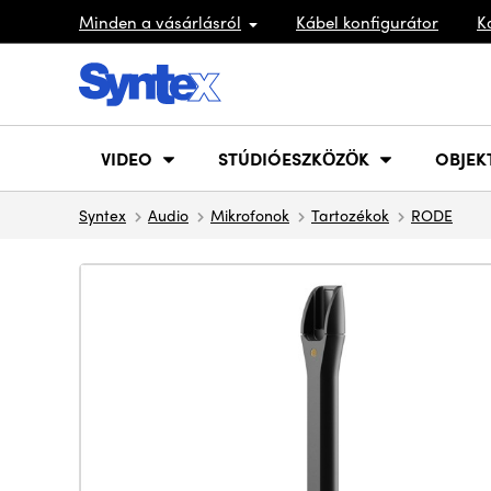
Minden a vásárlásról
Kábel konfigurátor
K
VIDEO
STÚDIÓESZKÖZÖK
OBJEK
Syntex
Audio
Mikrofonok
Tartozékok
RODE