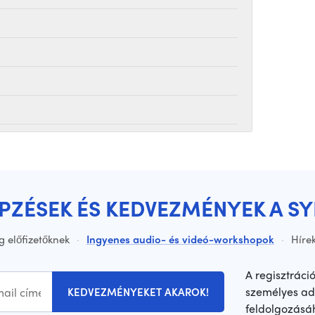
ÉPZÉSEK ÉS KEDVEZMÉNYEK A S
g előfizetőknek
·
Ingyenes audio- és videó-workshopok
·
Hírek
A regisztráci
személyes ad
KEDVEZMÉNYEKET AKAROK!
feldolgozásá