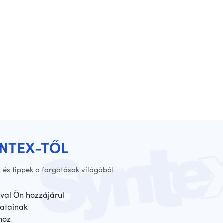
YNTEX-TŐL
 és tippek a forgatások világából
óval Ön hozzájárul
atainak
hoz