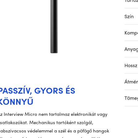
Szín
Kompa
Anya
Hossz
Átmé
PASSZÍV, GYORS ÉS
Töme
KÖNNYŰ
z Interview Micro nem tartalmaz elektronikát vagy
satlakozókat. Mechanikus tartóként szolgál,
abszivacsos védelemmel a szél és a pöfögő hangok