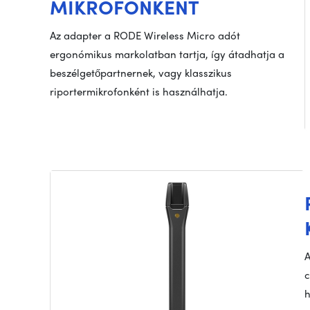
MIKROFONKÉNT
Az adapter a RODE Wireless Micro adót
ergonómikus markolatban tartja, így átadhatja a
beszélgetőpartnernek, vagy klasszikus
riportermikrofonként is használhatja.
A
c
h