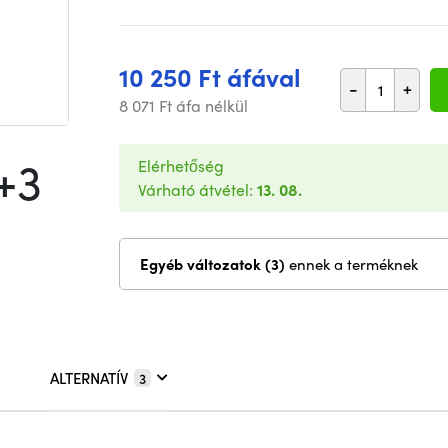
10 250 Ft áfával
-
+
8 071 Ft áfa nélkül
+3
Elérhetőség
Várható átvétel:
13. 08.
Egyéb változatok (3)
ennek a terméknek
ALTERNATÍV
3