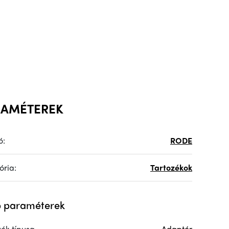
RAMÉTEREK
ó:
RODE
ória:
Tartozékok
 paraméterek
zék típusa
Adaptér