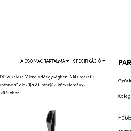
PA
A CSOMAG TARTALMA
SPECIFIKÁCIÓ
DE Wireless Micro adóegységhez. A kis méretű
Gyárt
krofonná” alakítja át interjúk, közvélemény-
szítéséhez.
Kateg
Főbb
Tarto