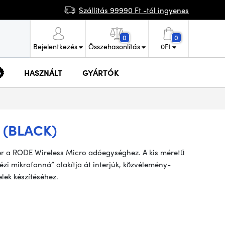
Szállítás 99990 Ft -tól ingyenes
0
0
Bejelentkezés
Összehasonlítás
0
Ft
HASZNÁLT
GYÁRTÓK
 (BLACK)
er a RODE Wireless Micro adóegységhez. A kis méretű
kézi mikrofonná” alakítja át interjúk, közvélemény-
lek készítéséhez.