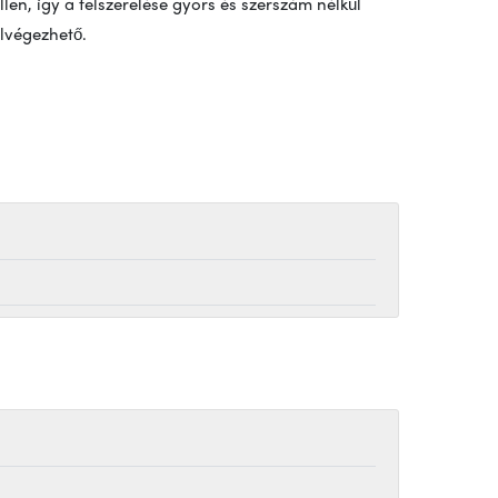
llen, így a felszerelése gyors és szerszám nélkül
lvégezhető.