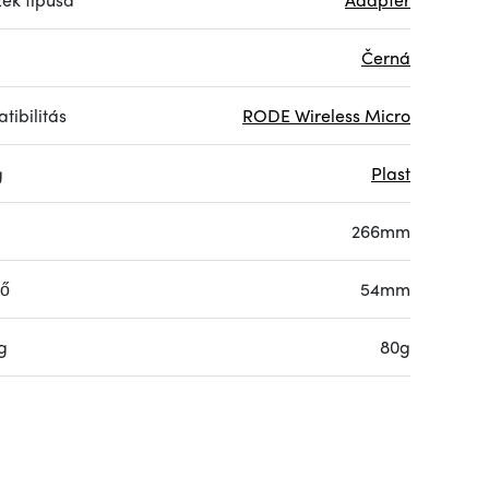
Černá
tibilitás
RODE Wireless Micro
g
Plast
266mm
rő
54mm
g
80g