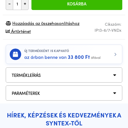
-
+
KOSÁRBA
Hozzáadás az összehasonlításhoz
Cikszám:
IP13-6/7-VNDx
Ártörténet
ÚJ TERMÉKKÉNT IS KAPHATÓ
33 800 Ft
az árban benne van
áfával
TERMÉKLEÍRÁS
PARAMÉTEREK
HÍREK, KÉPZÉSEK ÉS KEDVEZMÉNYEK A
SYNTEX-TŐL