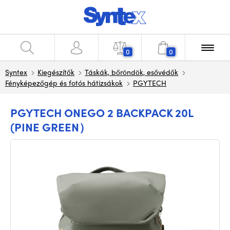
0
0
Syntex
Kiegészítők
Táskák, bőröndök, esővédők
Fényképezőgép és fotós hátizsákok
PGYTECH
PGYTECH ONEGO 2 BACKPACK 20L
(PINE GREEN）