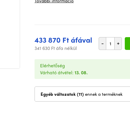
További információ
433 870 Ft áfával
-
+
341 630 Ft áfa nélkül
Elérhetőség
Várható átvétel:
13. 08.
Egyéb változatok (11)
ennek a terméknek