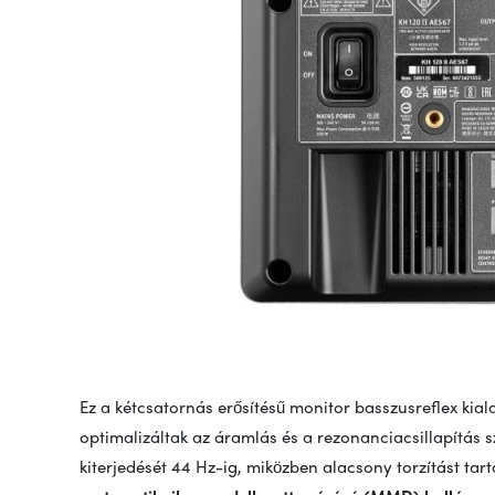
Ez a kétcsatornás erősítésű monitor basszusreflex kiala
optimalizáltak az áramlás és a rezonanciacsillapítás 
kiterjedését 44 Hz-ig, miközben alacsony torzítást ta