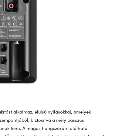
kítást alkalmaz, elülső nyílásokkal, amelyek
szempontjából, biztosítva a mély basszus
rtanak fenn. A magas hangszórón található