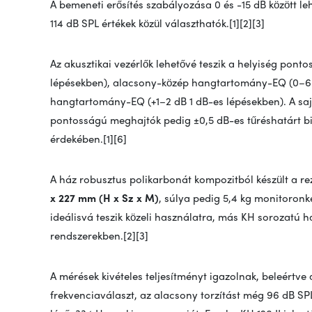
A bemeneti erősítés szabályozása 0 és -15 dB között le
114 dB SPL értékek közül választhatók.[1][2][3]
Az akusztikai vezérlők lehetővé teszik a helyiség pon
lépésekben), alacsony-közép hangtartomány-EQ (0–6 
hangtartomány-EQ (+1–2 dB 1 dB-es lépésekben). A saj
pontosságú meghajtók pedig ±0,5 dB-es tűréshatárt bi
érdekében.[1][6]
A ház robusztus polikarbonát kompozitból készült a r
x 227 mm (H x Sz x M)
, súlya pedig 5,4 kg monitoronké
ideálisvá teszik közeli használatra, más KH sorozatú 
rendszerekben.[2][3]
A mérések kivételes teljesítményt igazolnak, beleértve
frekvenciaválaszt, az alacsony torzítást még 96 dB SPL