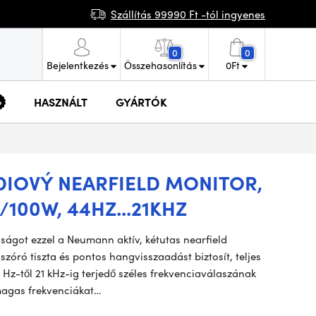
Szállítás 99990 Ft -tól ingyenes
0
0
Bejelentkezés
Összehasonlítás
0
Ft
HASZNÁLT
GYÁRTÓK
DIOVÝ NEARFIELD MONITOR,
/100W, 44HZ...21KHZ
ságot ezzel a Neumann aktív, kétutas nearfield
zóró tiszta és pontos hangvisszaadást biztosít, teljes
44 Hz-től 21 kHz-ig terjedő széles frekvenciaválaszának
magas frekvenciákat…