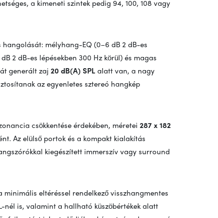
hetséges, a kimeneti szintek pedig 94, 100, 108 vagy
tos hangolását: mélyhang-EQ (0–6 dB 2 dB-es
dB 2 dB-es lépésekben 300 Hz körül) és magas
át generált zaj
20 dB(A) SPL
alatt van, a nagy
ztosítanak az egyenletes sztereó hangkép
ezonancia csökkentése érdekében, méretei
287 x 182
nt. Az elülső portok és a kompakt kialakítás
hangszórókkal kiegészített immerszív vagy surround
 a minimális eltéréssel rendelkező visszhangmentes
-nél is, valamint a hallható küszöbértékek alatt