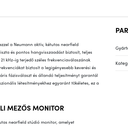
PA
ezzel a Neumann aktív, kétutas nearfield
Gyárt
szta és pontos hangvisszaadást biztosít, teljes
ől 21 kHz-ig terjedő széles frekvenciaválaszának
Kateg
ekvenciákat biztosít a legigényesebb keverési és
áris fázisválaszt és állandó teljesítményt garantál
zionális létesítményekhez egyaránt tökéletes, ez a
ELI MEZŐS MONITOR
utas nearfield stúdió monitor, amelyet