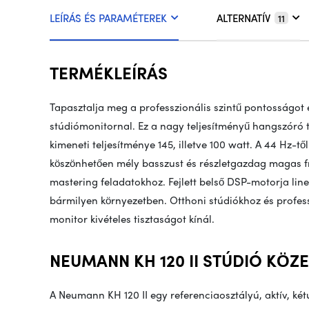
LEÍRÁS ÉS PARAMÉTEREK
ALTERNATÍV
11
TERMÉKLEÍRÁS
Tapasztalja meg a professzionális szintű pontosságot 
stúdiómonitornal. Ez a nagy teljesítményű hangszóró ti
kimeneti teljesítménye 145, illetve 100 watt. A 44 Hz-t
köszönhetően mély basszust és részletgazdag magas fr
mastering feladatokhoz. Fejlett belső DSP-motorja line
bármilyen környezetben. Otthoni stúdiókhoz és profess
monitor kivételes tisztaságot kínál.
NEUMANN KH 120 II STÚDIÓ KÖZ
A Neumann KH 120 II egy referenciaosztályú, aktív, két