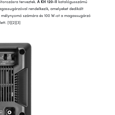
itorozásra terveztek.
A KH 120-II
katalógusszámú
gassugárzóval rendelkezik, amelyeket dedikált
va a mélynyomó számára és 100 W-ot a magassugárzó
tt. [1][2][3]