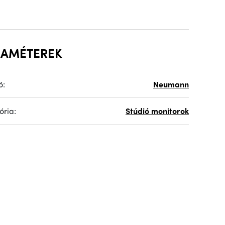
RAMÉTEREK
ó:
Neumann
ória:
Stúdió monitorok