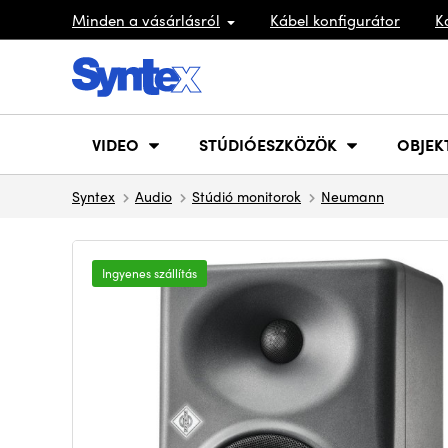
Minden a vásárlásról
Kábel konfigurátor
K
VIDEO
STÚDIÓESZKÖZÖK
OBJEK
Syntex
Audio
Stúdió monitorok
Neumann
Ingyenes szállítás