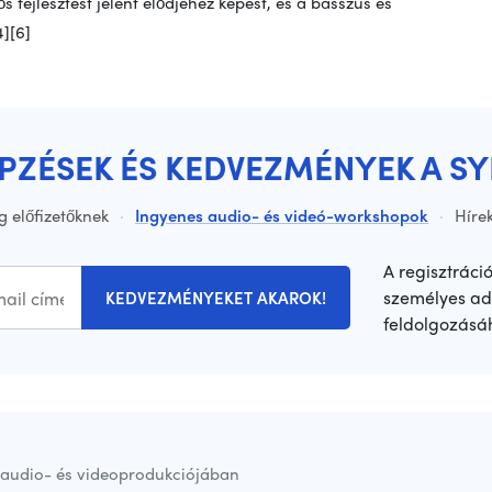
ős fejlesztést jelent elődjéhez képest, és a basszus és
4][6]
ÉPZÉSEK ÉS KEDVEZMÉNYEK A S
g előfizetőknek
·
Ingyenes audio- és videó-workshopok
·
Hírek
A regisztráci
személyes ad
KEDVEZMÉNYEKET AKAROK!
feldolgozásá
audio- és videoprodukciójában