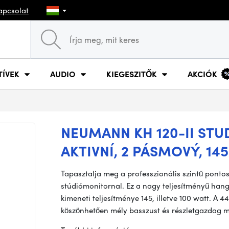
apcsolat
TÍVEK
AUDIO
KIEGESZITŐK
AKCIÓK
NEUMANN KH 120-II STU
AKTIVNÍ, 2 PÁSMOVÝ, 145
Tapasztalja meg a professzionális szintű pontos
stúdiómonitornal. Ez a nagy teljesítményű hangs
kimeneti teljesítménye 145, illetve 100 watt. A 
köszönhetően mély basszust és részletgazdag 