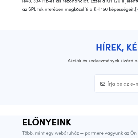
lévő, 334 Hz-es kis rezonanciát. Ezzel a KH 120 II jelent
az SPL tekintetében megközelíti a KH 150 képességeit.[
HÍREK, K
Akciók és kedvezmények kizáróla
ELŐNYEINK
Több, mint egy webáruház — partnere vagyunk az Ön 