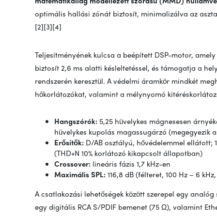
matematikailag modellezett szórású (MMD) hullámve
optimális hallási zónát biztosít, minimalizálva az aszt
[2][3][4]
Teljesítményének kulcsa a beépített DSP-motor, amel
biztosít 2,6 ms alatti késleltetéssel, és támogatja a 
rendszerén keresztül. A védelmi áramkör mindkét megha
hőkorlátozókat, valamint a mélynyomó kitéréskorlátozá
Hangszórók:
5,25 hüvelykes mágnesesen árnyéko
hüvelykes kupolás magassugárzó (megegyezik a 
Erősítők:
D/AB osztályú, hővédelemmel ellátott
(THD+N 10% korlátozó kikapcsolt állapotban)
Crossover:
lineáris fázis 1,7 kHz-en
Maximális SPL:
116,8 dB (félteret, 100 Hz – 6 kHz,
A csatlakozási lehetőségek között szerepel egy analó
egy digitális RCA S/PDIF bemenet (75 Ω), valamint Ethe