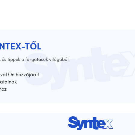
YNTEX-TŐL
 és tippek a forgatások világából
óval Ön hozzájárul
atainak
hoz