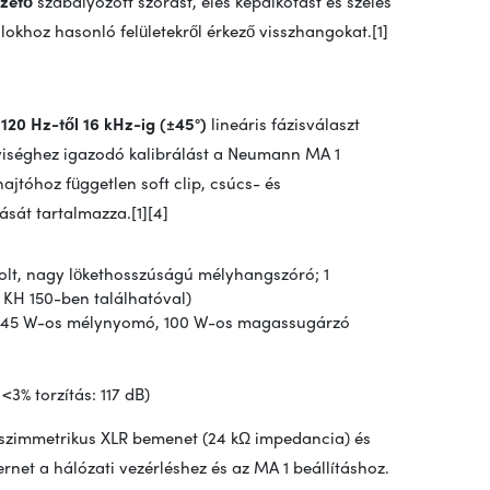
zető
szabályozott szórást, éles képalkotást és széles
alokhoz hasonló felületekről érkező visszhangokat.[1]
y
120 Hz-től 16 kHz-ig (±45°)
lineáris fázisválaszt
helyiséghez igazodó kalibrálást a Neumann MA 1
jtóhoz független soft clip, csúcs- és
sát tartalmazza.[1][4]
lt, nagy lökethosszúságú mélyhangszóró; 1
KH 150-ben találhatóval)
; 145 W-os mélynyomó, 100 W-os magassugárzó
 <3% torzítás: 117 dB)
g szimmetrikus XLR bemenet (24 kΩ impedancia) és
rnet a hálózati vezérléshez és az MA 1 beállításhoz.