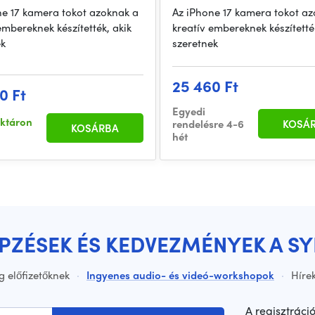
ne 17 kamera tokot azoknak a
Az iPhone 17 kamera tokot az
embereknek készítették, akik
kreatív embereknek készítették
ek
szeretnek
25 460 Ft
0 Ft
Egyedi
aktáron
rendelésre 4-6
KOSÁ
KOSÁRBA
hét
ÉPZÉSEK ÉS KEDVEZMÉNYEK A S
g előfizetőknek
·
Ingyenes audio- és videó-workshopok
·
Hírek
A regisztráci