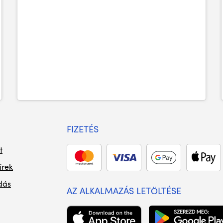
FIZETÉS
t
írek
dás
AZ ALKALMAZÁS LETÖLTÉSE