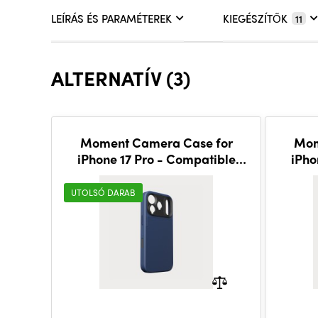
LEÍRÁS ÉS PARAMÉTEREK
KIEGÉSZÍTŐK
11
ALTERNATÍV (3)
Moment Camera Case for
Mom
iPhone 17 Pro - Compatible
iPho
with MagSafe - Indigo
w
UTOLSÓ DARAB