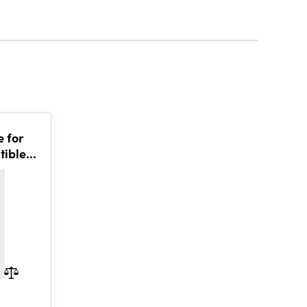
 for
tible
ck