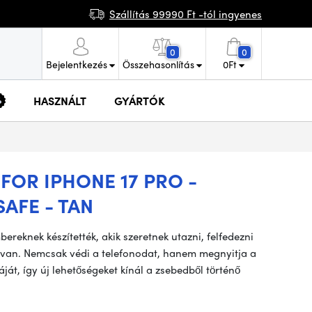
Szállítás 99990 Ft -tól ingyenes
0
0
Bejelentkezés
Összehasonlítás
0
Ft
HASZNÁLT
GYÁRTÓK
OR IPHONE 17 PRO -
AFE - TAN
ereknek készítették, akik szeretnek utazni, felfedezni
k van. Nemcsak védi a telefonodat, hanem megnyitja a
át, így új lehetőségeket kínál a zsebedből történő