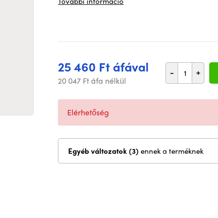
További információ
25 460 Ft áfával
-
+
20 047 Ft áfa nélkül
Elérhetőség
Egyéb változatok (3)
ennek a terméknek