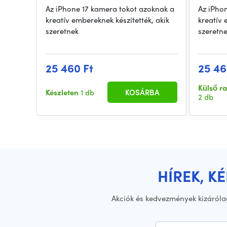
Az iPhone 17 kamera tokot azoknak a
Az iPho
kreatív embereknek készítették, akik
kreatív 
szeretnek
szeretn
25 460 Ft
25 46
Külső r
Készleten
1 db
KOSÁRBA
2 db
HÍREK, K
Akciók és kedvezmények kizáróla