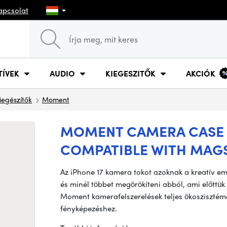
apcsolat
TÍVEK
AUDIO
KIEGESZITŐK
AKCIÓK
iegészítők
Moment
MOMENT CAMERA CASE F
COMPATIBLE WITH MAGS
Az iPhone 17 kamera tokot azoknak a kreatív emb
és minél többet megörökíteni abból, ami előttü
Moment kamerafelszerelések teljes ökoszisztémáj
fényképezéshez.