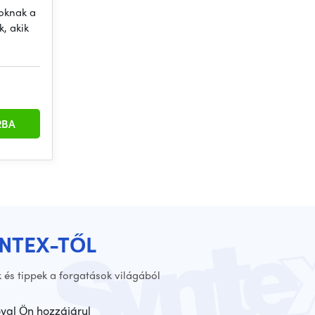
oknak a
, akik
RBA
YNTEX-TŐL
 és tippek a forgatások világából
óval Ön hozzájárul