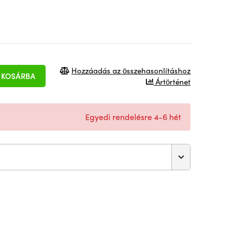
Hozzáadás az összehasonlításhoz
KOSÁRBA
Ártörténet
Egyedi rendelésre 4-6 hét