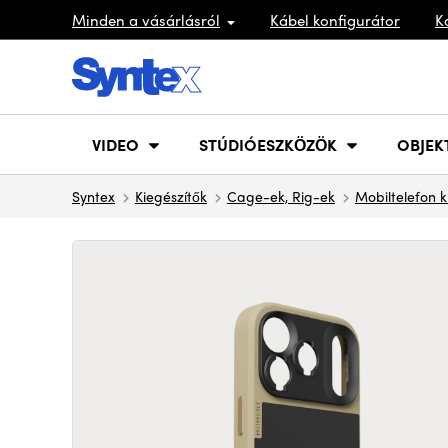
Minden a vásárlásról
Kábel konfigurátor
K
VIDEO
STÚDIÓESZKÖZÖK
OBJEK
Syntex
Kiegészítők
Cage-ek, Rig-ek
Mobiltelefon k