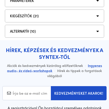
PARAMÉTEREK
KIEGÉSZÍTŐK (21)
ALTERNATÍV (10)
HÍREK, KÉPZÉSEK ÉS KEDVEZMÉNYEK A
SYNTEX-TŐL
Akciók és kedvezmények kizárólag előfizetőknek
·
Ingyenes
audio- és videó-workshopok
·
Hírek és tippek a forgatások
világából
KEDVEZMÉNYEKET AKAROK!
A regisztrációval Ön hozzájárul személyes adatainak