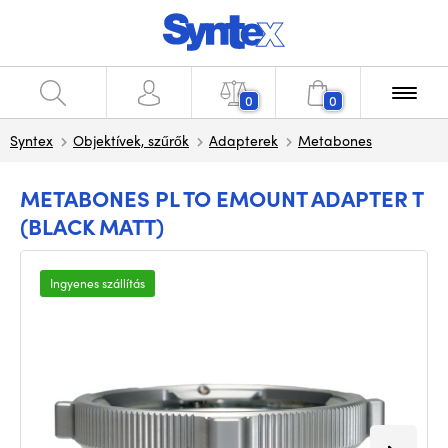
0
0
Syntex
Objektívek, szűrők
Adapterek
Metabones
METABONES PL TO EMOUNT ADAPTER T
(BLACK MATT)
Ingyenes szállítás