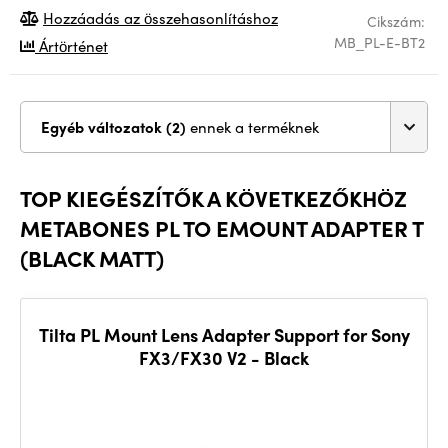
Hozzáadás az összehasonlításhoz
Cikszám:
MB_PL-E-BT2
Ártörténet
Egyéb változatok (2)
ennek a terméknek
TOP KIEGÉSZÍTŐK A KÖVETKEZŐKHÖZ
METABONES PL TO EMOUNT ADAPTER T
(BLACK MATT)
Tilta PL Mount Lens Adapter Support for Sony
FX3/FX30 V2 - Black