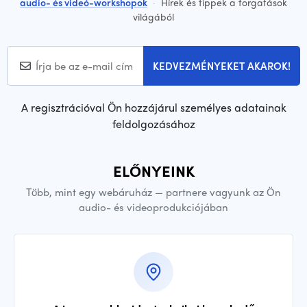
audio- és videó-workshopok
·
Hírek és tippek a forgatások
világából
KEDVEZMÉNYEKET AKAROK!
A regisztrációval Ön hozzájárul személyes adatainak
feldolgozásához
ELŐNYEINK
Több, mint egy webáruház — partnere vagyunk az Ön
audio- és videoprodukciójában