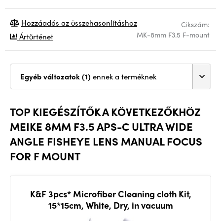
Hozzáadás az összehasonlításhoz
Cikszám:
MK-8mm F3.5 F-mount
Ártörténet
Egyéb változatok (1)
ennek a terméknek
TOP KIEGÉSZÍTŐK A KÖVETKEZŐKHÖZ
MEIKE 8MM F3.5 APS-C ULTRA WIDE
ANGLE FISHEYE LENS MANUAL FOCUS
FOR F MOUNT
K&F 3pcs* Microfiber Cleaning cloth Kit,
15*15cm, White, Dry, in vacuum