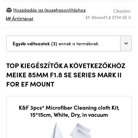
Hozzáadás az összehasonlításhoz
Cikszám:
EF 85mmF1.8 STM SE II
Ártörténet
Egyéb változatok (3)
ennek a terméknek
TOP KIEGÉSZÍTŐK A KÖVETKEZŐKHÖZ
MEIKE 85MM F1.8 SE SERIES MARK II
FOR EF MOUNT
K&F 3pcs* Microfiber Cleaning cloth Kit,
15*15cm, White, Dry, in vacuum