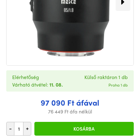
Elérhetőség
Külső raktáron 1 db
Várható átvétel:
11. 08.
Praha 1 db
97 090 Ft áfával
76 449 Ft áfa nélkül
-
+
KOSÁRBA