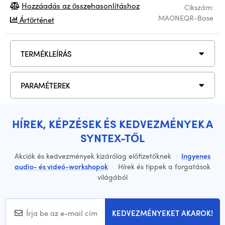
Hozzáadás az összehasonlításhoz
Cikszám:
MAONEQR-Base
Ártörténet
TERMÉKLEÍRÁS
PARAMÉTEREK
HÍREK, KÉPZÉSEK ÉS KEDVEZMÉNYEK A
SYNTEX-TŐL
Akciók és kedvezmények kizárólag előfizetőknek
·
Ingyenes
audio- és videó-workshopok
·
Hírek és tippek a forgatások
világából
KEDVEZMÉNYEKET AKAROK!