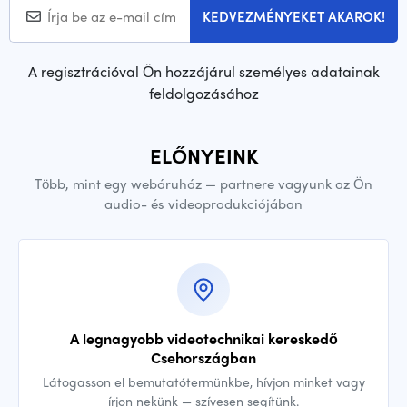
KEDVEZMÉNYEKET AKAROK!
A regisztrációval Ön hozzájárul személyes adatainak
feldolgozásához
ELŐNYEINK
Több, mint egy webáruház — partnere vagyunk az Ön
audio- és videoprodukciójában
A legnagyobb videotechnikai kereskedő
Csehországban
Látogasson el bemutatótermünkbe, hívjon minket vagy
írjon nekünk — szívesen segítünk.