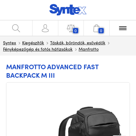
0
0
Syntex
Kiegészítők
Táskák, bőröndök, esővédők
Fényképezőgép és fotós hátizsákok
Manfrotto
MANFROTTO ADVANCED FAST
BACKPACK M III