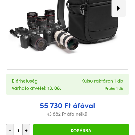
Elérhetőség
Külső raktáron 1 db
Várható átvétel:
13. 08.
Praha 1 db
55 730 Ft áfával
43 882 Ft áfa nélkül
-
+
KOSÁRBA