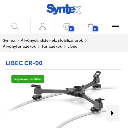
0
0
Syntex
Állványok, slider-ek, stabilizátorok
Állványtartozékok
Tartozékok
Libec
LIBEC CR-90
Ingyenes szállítás