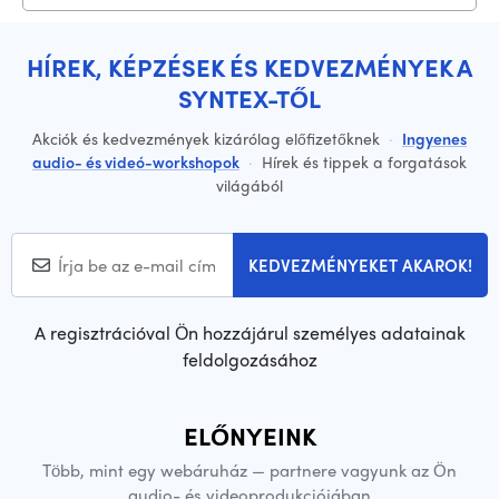
HÍREK, KÉPZÉSEK ÉS KEDVEZMÉNYEK A
SYNTEX-TŐL
Akciók és kedvezmények kizárólag előfizetőknek
·
Ingyenes
audio- és videó-workshopok
·
Hírek és tippek a forgatások
világából
KEDVEZMÉNYEKET AKAROK!
A regisztrációval Ön hozzájárul személyes adatainak
feldolgozásához
ELŐNYEINK
Több, mint egy webáruház — partnere vagyunk az Ön
audio- és videoprodukciójában