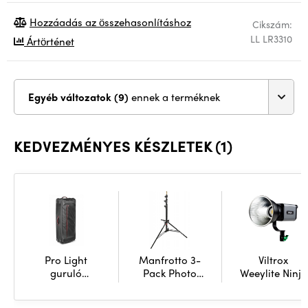
Hozzáadás az összehasonlításhoz
Cikszám:
LL LR3310
Ártörténet
Egyéb változatok (9)
ennek a terméknek
KEDVEZMÉNYES KÉSZLETEK (1)
Pro Light
Manfrotto 3-
Viltrox
guruló
Pack Photo
Weeylite Ninja
szervező LW-
Ranker Stand,
200LED Light
99 V2
Air Cushioned