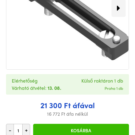
Elérhetőség
Külső raktáron 1 db
Várható átvétel:
13. 08.
Praha 1 db
21 300 Ft áfával
16 772 Ft áfa nélkül
-
+
KOSÁRBA