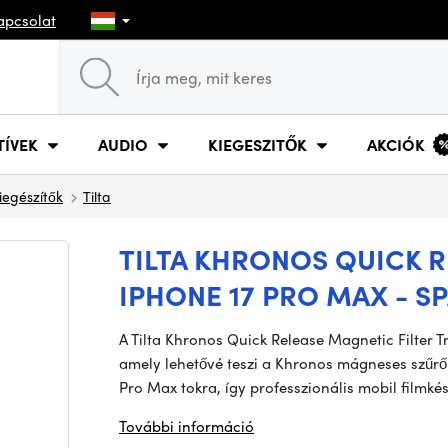
apcsolat
TÍVEK
AUDIO
KIEGESZITŐK
AKCIÓK
iegészítők
Tilta
TILTA KHRONOS QUICK R
IPHONE 17 PRO MAX - S
A Tilta Khronos Quick Release Magnetic Filter T
amely lehetővé teszi a Khronos mágneses szűrők
Pro Max tokra, így professzionális mobil filmkész
További információ