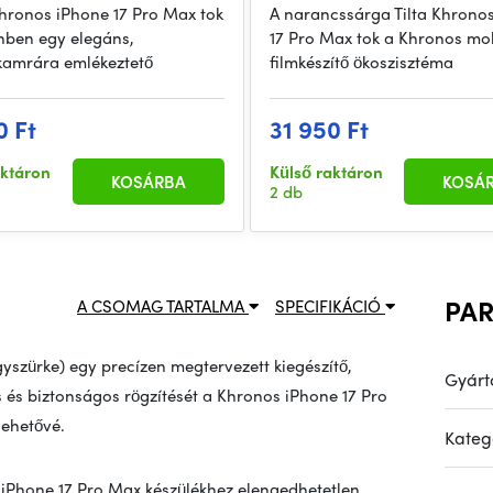
Khronos iPhone 17 Pro Max tok
A narancssárga Tilta Khrono
ínben egy elegáns,
17 Pro Max tok a Khronos mob
amrára emlékeztető
filmkészítő ökoszisztéma
0 Ft
31 950 Ft
aktáron
Külső raktáron
KOSÁRBA
KOSÁ
2 db
PA
A CSOMAG TARTALMA
SPECIFIKÁCIÓ
gyszürke) egy precízen megtervezett kiegészítő,
Gyárt
 és biztonságos rögzítését a Khronos iPhone 17 Pro
lehetővé.
Kateg
 iPhone 17 Pro Max készülékhez elengedhetetlen