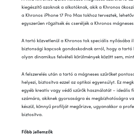
kiegészítő azoknak a alkotóknak, akik a Khronos ökoszi
a Khronos iPhone 17 Pro Max tokhoz terveztek, lehető
egyszerűen rögzítsék és cseréljék a Khronos mágneses 
A tartó közvetlenül a Khronos tok speciális nyílásába il
biztonsági kapcsok gondoskodnak arról, hogy a tartó 
olyan dinamikus felvételi körülmények között sem, mint
A felszerelés után a tartó a mágneses szűrőket ponto
helyezi, biztosítva ezzel az optikai egyensúlyt. Ez megk
egyéb kreatív vagy védő szűrők használatát – ideális f
számára, akiknek gyorsaságra és megbízhatóságra van
készül, könnyű profilját megőrizve, ugyanakkor a pro
biztosítva.
Főbb jellemzők