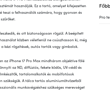
Főbb
sztémát használják. Ez a tartó, amelyet kifejezetten
vé teszi a felhasználók számára, hogy gyorsan és
Pro te
szűrőket.
leszkedik, és ott biztonságosan rögzül. A beépített
használat közben véletlenül ne csúszhasson ki, még
 a kézi rögzítések, autós tartók vagy gimbalok.
san az iPhone 17 Pro Max mindhárom objektíve fölé
önnyíti az ND, diffúziós, fekete ködös, UV-védő és
ilmkészítők, tartalomalkotók és mobilfotósok
 szükségük. A tálca tartós alumíniumötvözetből
fesszionális munkavégzéshez szükséges merevséget