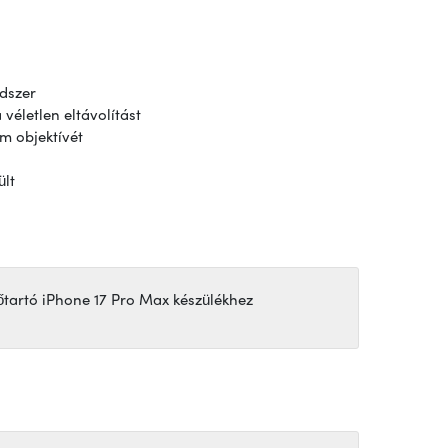
ndszer
véletlen eltávolítást
m objektívét
ült
őtartó iPhone 17 Pro Max készülékhez