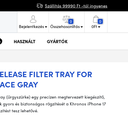
Szállítás 99990 Ft -tól ingyenes
0
0
Bejelentkezés
Összehasonlítás
0
Ft
HASZNÁLT
GYÁRTÓK
ELEASE FILTER TRAY FOR
PACE GRAY
ray (űrgyszürke) egy precízen megtervezett kiegészítő,
 gyors és biztonságos rögzítését a Khronos iPhone 17
ítést tesz lehetővé.