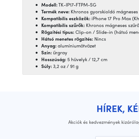
Modell:
TK-IP17-FTPM-SG
Termék neve:
Khronos gyorskioldó mágneses 
Kompatibilis eszközök:
iPhone 17 Pro Max (K
Kompatibilis szűrők:
Khronos mágneses szűr
Rögzítési típus:
Clip-on / Slide-in (hátsó mene
Hátsó menetes rögzítés:
Nincs
Anyag:
alumíniumötvözet
Szín:
űrgray
Hosszúság:
5 hüvelyk / 12,7 cm
Súly:
3,2 oz / 91 g
HÍREK, K
Akciók és kedvezmények kizáróla