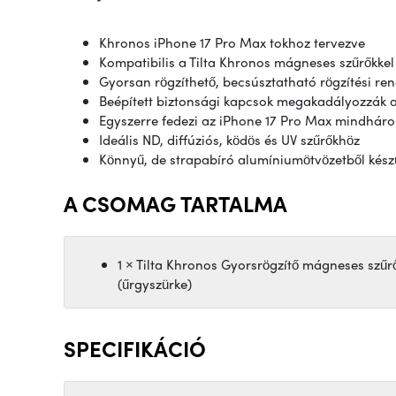
Khronos iPhone 17 Pro Max tokhoz tervezve
Kompatibilis a Tilta Khronos mágneses szűrőkkel
Gyorsan rögzíthető, becsúsztatható rögzítési re
Beépített biztonsági kapcsok megakadályozzák a 
Egyszerre fedezi az iPhone 17 Pro Max mindháro
Ideális ND, diffúziós, ködös és UV szűrőkhöz
Könnyű, de strapabíró alumíniumötvözetből kész
A CSOMAG TARTALMA
1 × Tilta Khronos Gyorsrögzítő mágneses szűr
(űrgyszürke)
SPECIFIKÁCIÓ