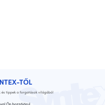
YNTEX-TŐL
 és tippek a forgatások világából
óval Ön hozzájárul