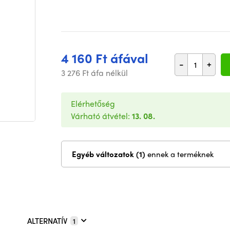
4 160 Ft áfával
-
+
3 276 Ft áfa nélkül
Elérhetőség
Várható átvétel:
13. 08.
Egyéb változatok (1)
ennek a terméknek
ALTERNATÍV
1