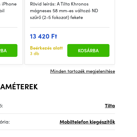
s iPhone
Rövid leírás: A Tilta Khronos
Rövid l
il
mágneses 58 mm-es változó ND
mágnes
szűrő (2-5 fokozat) fekete
szűrő (
13 420 Ft
13 4
Beérkezés alatt
Beérke
RBA
KOSÁRBA
3 db
1 db
Minden tartozék megjelenítése
RAMÉTEREK
ó:
Tilta
ória:
Mobiltelefon kiegészítők