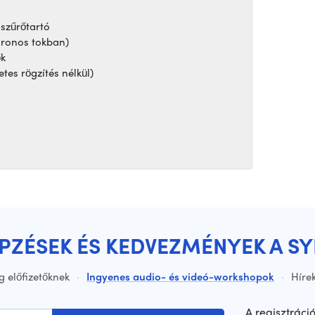
szűrőtartó
hronos tokban)
ők
tes rögzítés nélkül)
ÉPZÉSEK ÉS KEDVEZMÉNYEK A S
g előfizetőknek
·
Ingyenes audio- és videó-workshopok
·
Hírek
A regisztráci