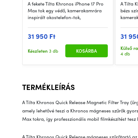
A fekete Tilta Khronos iPhone 17 Pro
A Tilta 
Max tok egy védő, kamerakamrára
bézs sz
inspirált okostelefon-tok,
kamerak
31 950 Ft
31 95
Külső r
Készleten
3 db
KOSÁRBA
4 db
TERMÉKLEÍRÁS
A Tilta Khronos Quick Release Magnetic Filter Tray (űr
amely lehetővé teszi a Khronos mágneses szűrők gyors
Max tokra, így professzionális mobil filmkészítést tesz 
A Tilta Khronos Quick Release mágneses szűrőtartó az