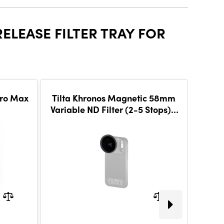
ELEASE FILTER TRAY FOR
Pro Max
Tilta Khronos Magnetic 58mm
Tilt
Variable ND Filter (2-5 Stops) -
Varia
Black