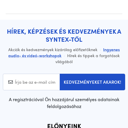
HÍREK, KÉPZÉSEK ÉS KEDVEZMÉNYEK A
SYNTEX-TŐL
Akciók és kedvezmények kizárólag előfizetőknek
·
Ingyenes
audio- és videó-workshopok
·
Hírek és tippek a forgatások
világából
KEDVEZMÉNYEKET AKAROK!
A regisztrációval Ön hozzájárul személyes adatainak
feldolgozásához
ELŐNYEINK