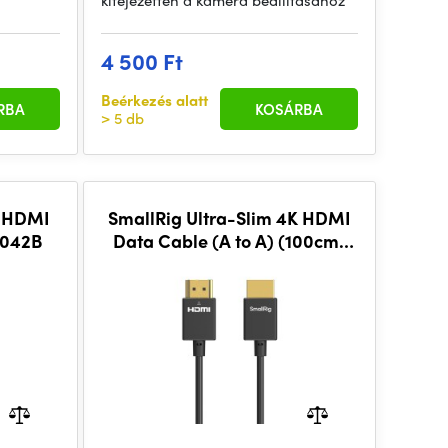
kifejezetten a kamera beállításához
4 500 Ft
Beérkezés alatt
RBA
KOSÁRBA
> 5 db
K HDMI
SmallRig Ultra-Slim 4K HDMI
3042B
Data Cable (A to A) (100cm)
4794