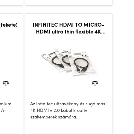
fekete)
INFINITEC HDMI TO MICRO-
HDMI ultra thin flexible 4K
cable, 50cm
émium
Az Infinitec ultravékony és rugalmas
-A–
4K HDMI v 2.0 kábel kreatív
szakemberek számára.