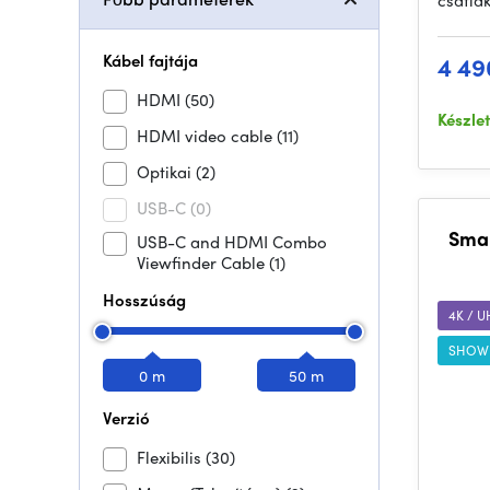
csatla
Kábel fajtája
4 49
HDMI
(50)
Készle
HDMI video cable
(11)
Optikai
(2)
USB-C
(0)
Smal
USB-C and HDMI Combo
Viewfinder Cable
(1)
Hosszúság
4K / 
SHOW
0 m
50 m
Verzió
Flexibilis
(30)