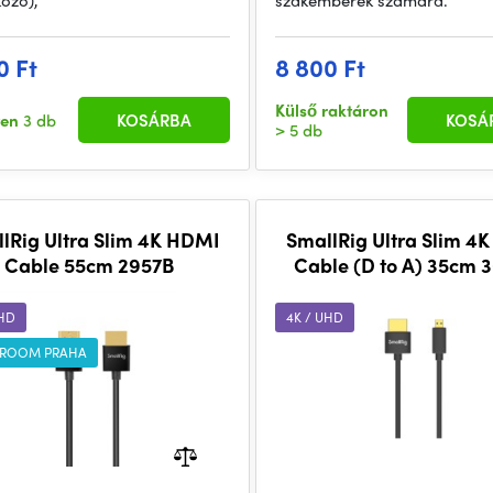
kozó),
szakemberek számára.
0 Ft
8 800 Ft
Külső raktáron
ten
3 db
KOSÁRBA
KOSÁ
> 5 db
lRig Ultra Slim 4K HDMI
SmallRig Ultra Slim 4
Cable 55cm 2957B
Cable (D to A) 35cm 
UHD
4K / UHD
ROOM PRAHA