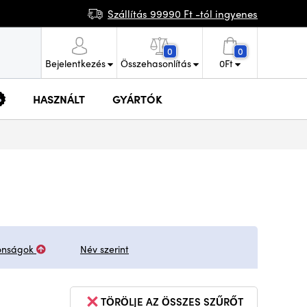
Szállítás 99990 Ft -tól ingyenes
0
0
Bejelentkezés
Összehasonlítás
0
Ft
HASZNÁLT
GYÁRTÓK
onságok
Név szerint
TÖRÖLJE AZ ÖSSZES SZŰRŐT