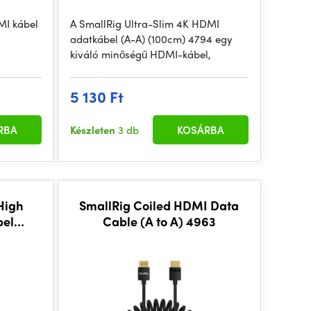
MI kábel
A SmallRig Ultra-Slim 4K HDMI
adatkábel (A-A) (100cm) 4794 egy
kiváló minőségű HDMI-kábel,
5 130 Ft
RBA
Készleten
3 db
KOSÁRBA
High
SmallRig Coiled HDMI Data
bel
Cable (A to A) 4963
0Hz
yozott