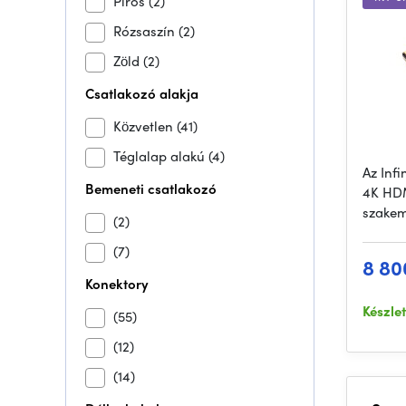
Piros
(2)
Rózsaszín
(2)
Zöld
(2)
Csatlakozó alakja
Közvetlen
(41)
Téglalap alakú
(4)
Az Inf
Bemeneti csatlakozó
4K HDM
szakem
(2)
(7)
8 80
Konektory
Készle
(55)
(12)
(14)