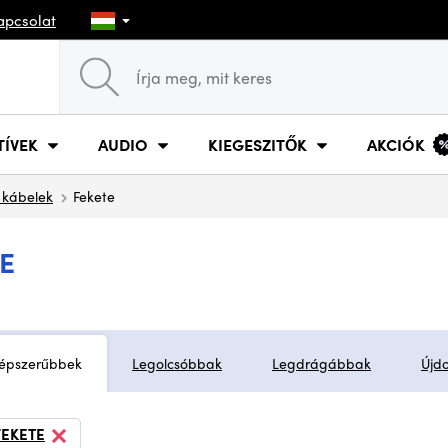
apcsolat
TÍVEK
AUDIO
KIEGESZITŐK
AKCIÓK
kábelek
Fekete
E
épszerűbbek
Legolcsóbbak
Legdrágábbak
Újd
FEKETE