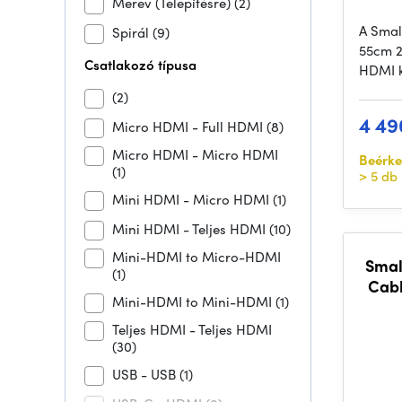
Merev (Telepítésre)
(2)
A Smal
Spirál
(9)
55cm 2
Csatlakozó típusa
HDMI k
(2)
4 49
Micro HDMI - Full HDMI
(8)
Micro HDMI - Micro HDMI
Beérke
(1)
> 5 db
Mini HDMI - Micro HDMI
(1)
Mini HDMI - Teljes HDMI
(10)
Mini-HDMI to Micro-HDMI
Smal
(1)
Cabl
Mini-HDMI to Mini-HDMI
(1)
Teljes HDMI - Teljes HDMI
(30)
USB - USB
(1)