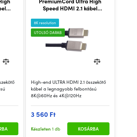
High
PremiumCord Ultra High
bel
Speed HDMI 2.1 kábel
hossza
8K@60Hz, 4K@120Hz hossza
tt
1.5m fém aranyozott
8K resolution
csatlakozókkal
UTOLSÓ DARAB
szekötő
High-end ULTRA HDMI 2.1 összekötő
ású
kábel a legnagyobb felbontású
8K@60Hz és 4K@120Hz
3 560 Ft
RBA
Készleten
1 db
KOSÁRBA