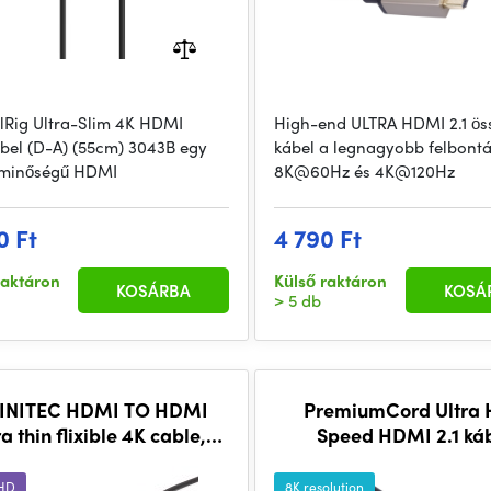
lRig Ultra-Slim 4K HDMI
High-end ULTRA HDMI 2.1 ös
bel (D-A) (55cm) 3043B egy
kábel a legnagyobb felbont
 minőségű HDMI
8K@60Hz és 4K@120Hz
0 Ft
4 790 Ft
raktáron
Külső raktáron
KOSÁRBA
KOSÁ
> 5 db
FINITEC HDMI TO HDMI
PremiumCord Ultra 
ra thin flixible 4K cable,
Speed HDMI 2.1 ká
80cm
8K@60Hz, 4K@12
hosszúság 2m fém aran
UHD
8K resolution