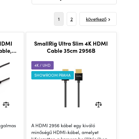
1
2
következő
 HDMI
SmallRig Ultra Slim 4K HDMI
cable,
Cable 35cm 2956B
4K / UHD
SHOWROOM PRAHA
rugalmas
A HDMI 2956 kábel egy kiváló
minőségű HDMI-kábel, amelyet