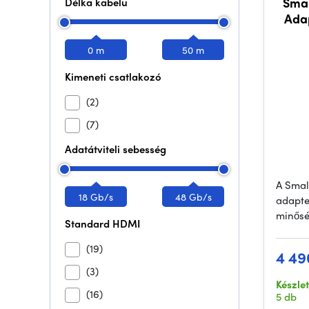
Smal
Délka kabelu
Adap
0 m
50 m
Kimeneti csatlakozó
(2)
(7)
Adatátviteli sebesség
A Smal
18 Gb/s
48 Gb/s
adapte
minősé
Standard HDMI
(19)
4 49
(3)
Készle
(16)
5 db