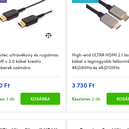
csatlakozókkal
initec ultravékony és rugalmas
High-end ULTRA HDMI 2.1 ös
I v 2.0 kábel kreatív
kábel a legnagyobb felbont
berek számára.
8K@60Hz és 4K@120Hz
0 Ft
3 730 Ft
ten
3 db
KOSÁRBA
Készleten
2 db
KOSÁ