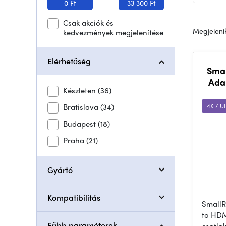
0 Ft
33 300 Ft
Csak akciók és
Megjelenik
kedvezmények megjelenítése
Elérhetőség
Smal
Adap
Készleten
(36)
Bratislava
(34)
4K / 
Budapest
(18)
Praha
(21)
Gyártó
Kompatibilitás
SmallR
to HDM
Főbb paraméterek