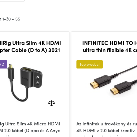
 1-30 - 55
lRig Ultra Slim 4K HDMI
INFINITEC HDMI TO
ter Cable (D to A) 3021
ultra thin flixible 4K 
50cm
UHD
Top product
ig Ultra Slim 4K Micro HDMI
Az Infinitek ultravékony és 
I 2.0 kábel (D apa és A Anya
4K HDMI v 2.0 kábel kreatív