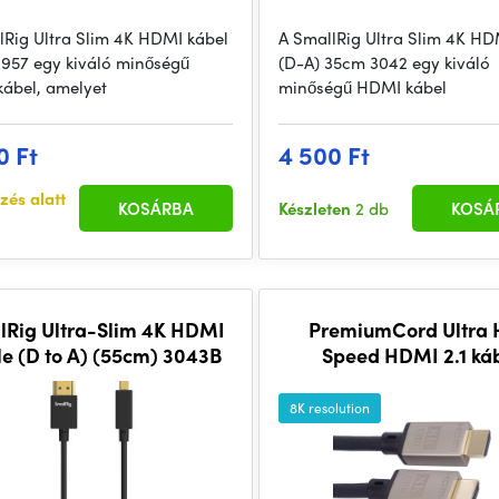
lRig Ultra Slim 4K HDMI kábel
A SmallRig Ultra Slim 4K HD
957 egy kiváló minőségű
(D-A) 35cm 3042 egy kiváló
ábel, amelyet
minőségű HDMI kábel
0 Ft
4 500 Ft
zés alatt
KOSÁRBA
Készleten
2 db
KOSÁ
lRig Ultra-Slim 4K HDMI
PremiumCord Ultra 
e (D to A) (55cm) 3043B
Speed HDMI 2.1 ká
8K@60Hz, 4K@12
hosszúság 3m fém aran
8K resolution
csatlakozókkal