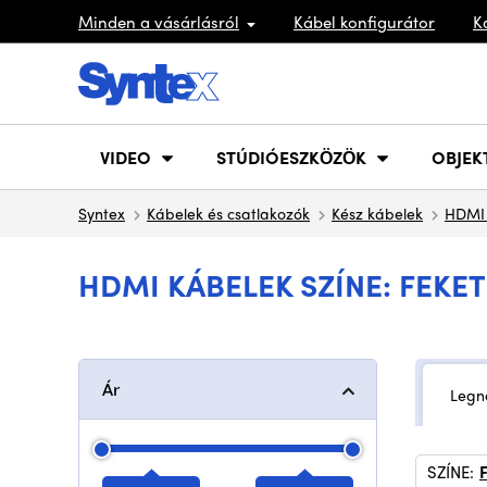
Minden a vásárlásról
Kábel konfigurátor
K
VIDEO
STÚDIÓESZKÖZÖK
OBJEK
Syntex
Kábelek és csatlakozók
Kész kábelek
HDMI 
HDMI KÁBELEK SZÍNE: FEKET
Ár
Legn
SZÍNE: