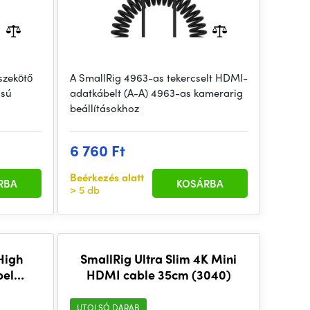
szekötő
A SmallRig 4963-as tekercselt HDMI-
ású
adatkábelt (A-A) 4963-as kamerarig
beállításokhoz
6 760 Ft
Beérkezés alatt
RBA
KOSÁRBA
> 5 db
High
SmallRig Ultra Slim 4K Mini
bel
HDMI cable 35cm (3040)
0Hz
yozott
UTOLSÓ DARAB