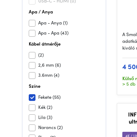
USB-C - HDMI
(0)
Apa / Anya
Apa - Anya
(1)
Apa - Apa
(43)
A Smal
adatká
Kábel átmérője
kiváló
(2)
2,6 mm
(6)
4 50
3.6mm
(4)
Külső 
> 5 db
Színe
Fekete
(55)
Kék
(2)
IN
Lila
(3)
ult
Narancs
(2)
4K / 