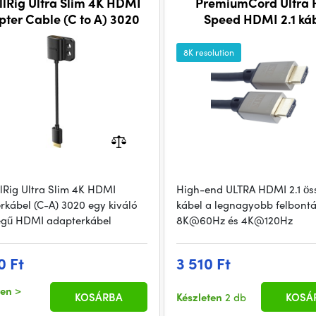
lRig Ultra Slim 4K HDMI
PremiumCord Ultra 
ter Cable (C to A) 3020
Speed HDMI 2.1 ká
8K@60Hz, 4K@120Hz 
0.5m fém aranyozo
8K resolution
csatlakozókkal
lRig Ultra Slim 4K HDMI
High-end ULTRA HDMI 2.1 ös
rkábel (C-A) 3020 egy kiváló
kábel a legnagyobb felbont
gű HDMI adapterkábel
8K@60Hz és 4K@120Hz
0 Ft
3 510 Ft
ten
>
KOSÁRBA
Készleten
2 db
KOSÁ