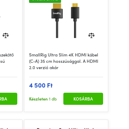
szekötő
SmallRig Ultra Slim 4K HDMI kábel
ású
(C-A) 35 cm hosszúsággal. A HDMI
2.0 verzió akár
4 500 Ft
RBA
Készleten
1 db
KOSÁRBA