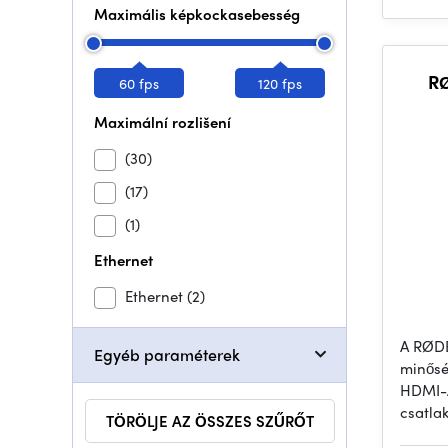
Maximális képkockasebesség
RØ
60 fps
120 fps
Maximální rozlišení
(30)
(17)
(1)
Ethernet
Ethernet
(2)
A RØD
Egyéb paraméterek
minősé
HDMI-A
csatla
TÖRÖLJE AZ ÖSSZES SZŰRŐT