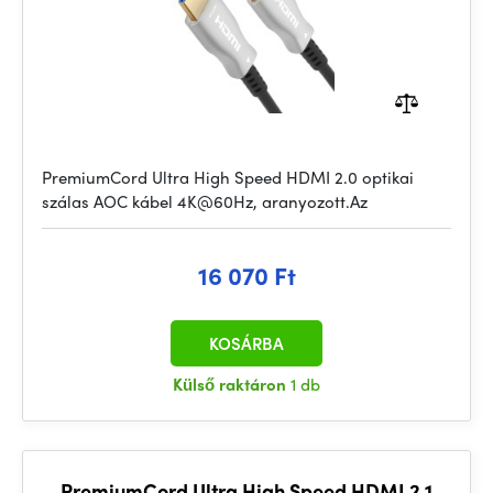
PremiumCord Ultra High Speed HDMI 2.0 optikai
szálas AOC kábel 4K@60Hz, aranyozott.Az
16 070 Ft
KOSÁRBA
Külső raktáron
1 db
PremiumCord Ultra High Speed ​​HDMI 2.1