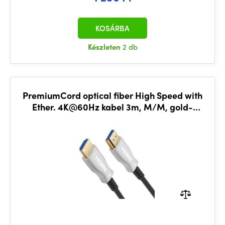
KOSÁRBA
Készleten
2 db
PremiumCord optical fiber High Speed with
Ether. 4K@60Hz kabel 3m, M/M, gold-
plated connectors