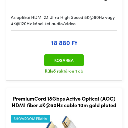
Az optikai HDMI 2.1 Ultra High Speed 8K@60Hz vagy
4K@120Hz kábel két audio/video
18 880 Ft
KOSÁRBA
Külső raktáron
1 db
PremiumCord 18Gbps Active Optical (AOC)
HDMI fiber 4K@60Hz cable 10m gold plated
SHOWROOM PRAHA