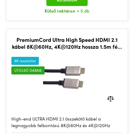
Külső raktáron
> 5 db
PremiumCord Ultra High Speed HDMI 2.1
kábel 8K@60Hz, 4K@120Hz hossza 1.5m fém
aranyozott csatlakozókkal
8K resolution
UTOLSÓ DARAB
High-end ULTRA HDMI 2.1 összekötő kábel a
legnagyobb felbontású 8K@60Hz és 4K@120Hz