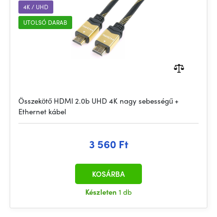
4K / UHD
UTOLSÓ DARAB
Összekötő HDMI 2.0b UHD 4K nagy sebességű +
Ethernet kábel
3 560 Ft
KOSÁRBA
Készleten
1 db