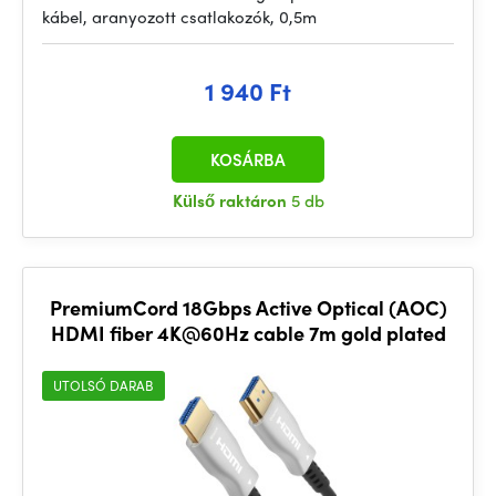
kábel, aranyozott csatlakozók, 0,5m
1 940 Ft
KOSÁRBA
Külső raktáron
5 db
PremiumCord 18Gbps Active Optical (AOC)
HDMI fiber 4K@60Hz cable 7m gold plated
UTOLSÓ DARAB