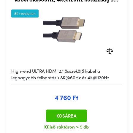
fém aranyozott csatlakozókkal
8K resolution
High-end ULTRA HDMI 2.1 összekötő kábel a
legnagyobb felbontású 8K@60Hz és 4K@120Hz
4 760 Ft
KOSÁRBA
Külső raktáron
> 5 db