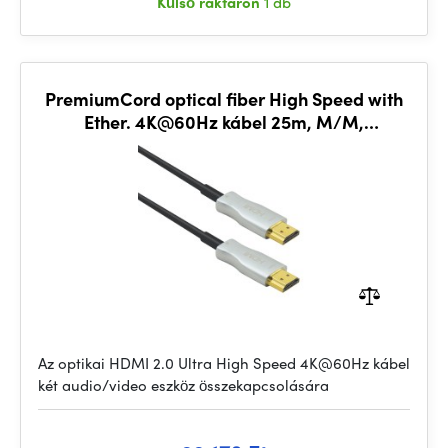
Külső raktáron
1 db
PremiumCord optical fiber High Speed with
Ether. 4K@60Hz kábel 25m, M/M,
aranyozott csatlakozokkal
Az optikai HDMI 2.0 Ultra High Speed 4K@60Hz kábel
két audio/video eszköz összekapcsolására