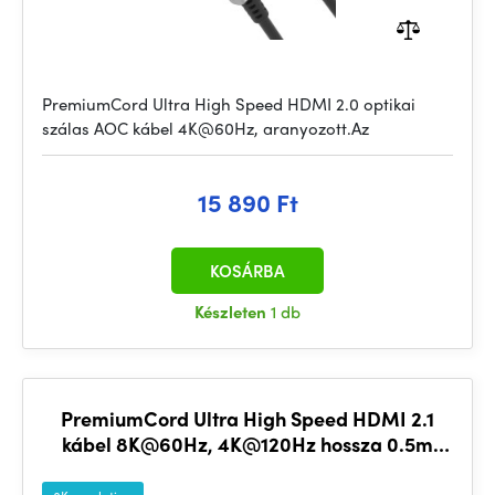
PremiumCord Ultra High Speed HDMI 2.0 optikai
szálas AOC kábel 4K@60Hz, aranyozott.Az
15 890 Ft
KOSÁRBA
Készleten
1 db
PremiumCord Ultra High Speed HDMI 2.1
kábel 8K@60Hz, 4K@120Hz hossza 0.5m
fém aranyozott csatlakozókkal