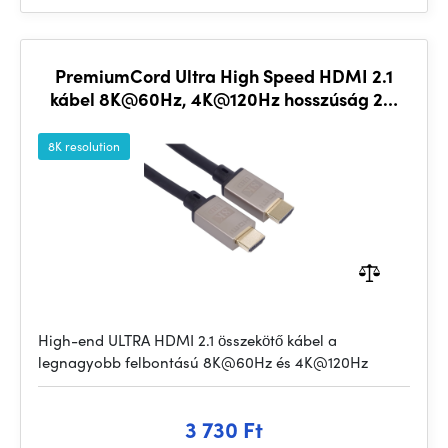
PremiumCord Ultra High Speed HDMI 2.1
kábel 8K@60Hz, 4K@120Hz hosszúság 2m
fém aranyozott csatlakozókkal
8K resolution
High-end ULTRA HDMI 2.1 összekötő kábel a
legnagyobb felbontású 8K@60Hz és 4K@120Hz
3 730 Ft