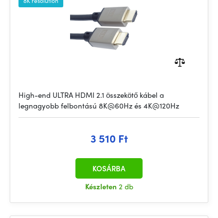
8K resolution
High-end ULTRA HDMI 2.1 összekötő kábel a
legnagyobb felbontású 8K@60Hz és 4K@120Hz
3 510 Ft
KOSÁRBA
Készleten
2 db