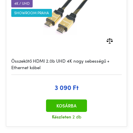
4K / UHD
SHOWROOM PRAHA
Összekötő HDMI 2.0b UHD 4K nagy sebességű +
Ethernet kábel
3 090 Ft
KOSÁRBA
Készleten
2 db