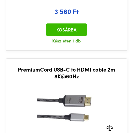
3 560 Ft
KOSÁRBA
Készleten
1 db
PremiumCord USB-C to HDMI cable 2m
8K@60Hz