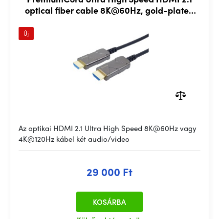
optical fiber cable 8K@60Hz, gold-plated
50m
Új
Az optikai HDMI 2.1 Ultra High Speed 8K@60Hz vagy
4K@120Hz kábel két audio/video
29 000 Ft
KOSÁRBA