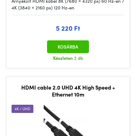
Árnyékolt HDMI kábel 8K (7680 × 4320 px) 60 Hz-en /
4K (3840 × 2160 px) 120 Hz-en
5 220 Ft
KOSÁRBA
Készleten
2 db
HDMI cable 2.0 UHD 4K High Speed +
Ethernet 10m
4K / UHD