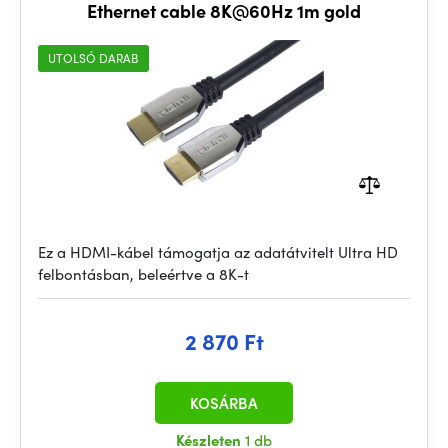
Ethernet cable 8K@60Hz 1m gold
UTOLSÓ DARAB
Ez a HDMI-kábel támogatja az adatátvitelt Ultra HD
felbontásban, beleértve a 8K-t
2 870 Ft
KOSÁRBA
Készleten
1 db