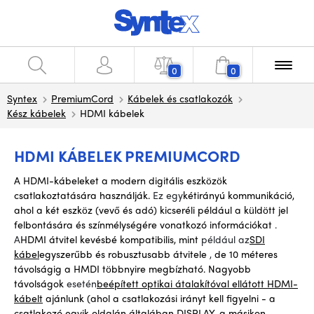
0
0
Syntex
PremiumCord
Kábelek és csatlakozók
Kész kábelek
HDMI kábelek
HDMI KÁBELEK PREMIUMCORD
A HDMI-kábeleket a modern digitális eszközök
csatlakoztatására használják.
Ez egy
kétirányú kommunikáció,
ahol
a két eszköz (vevő és adó) kicseréli például a küldött jel
felbontására és színmélységére vonatkozó információkat
.
A
HDMI átvitel kevésbé kompatibilis, mint
például az
SDI
kábel
egyszerűbb és robusztusabb átvitele
,
de 10 méteres
távolságig a HMDI többnyire megbízható. Nagyobb
távolságok
esetén
beépített optikai átalakítóval ellátott HDMI-
kábelt
ajánlunk
(ahol a csatlakozási irányt kell figyelni - a
csatlakozó egyik oldalán általában DISPLAY, a másikon