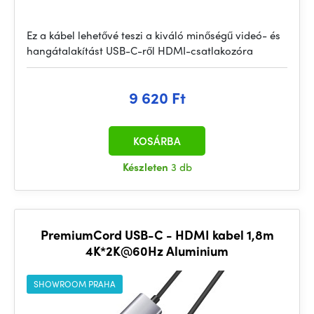
Ez a kábel lehetővé teszi a kiváló minőségű videó- és
hangátalakítást USB-C-ről HDMI-csatlakozóra
9 620 Ft
KOSÁRBA
Készleten
3 db
PremiumCord USB-C - HDMI kabel 1,8m
4K*2K@60Hz Aluminium
SHOWROOM PRAHA