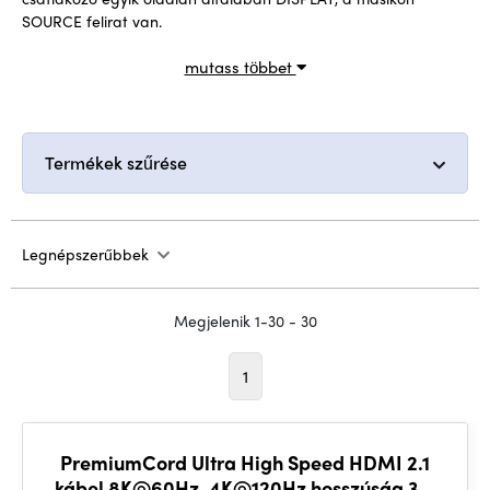
SOURCE felirat van.
mutass többet
Termékek szűrése
Legnépszerűbbek
Megjelenik 1-30 - 30
1
PremiumCord Ultra High Speed HDMI 2.1
kábel 8K@60Hz, 4K@120Hz hosszúság 3m