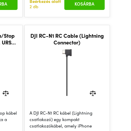
Beérkezés alatt
RBA
KOSÁRBA
2 db
n/Stop
DJI RC-N1 RC Cable (Lightning
, URSA,
Connector)
ras
op kábel
A DJI RC-N1 RC kábel (Lightning
ja a
csatlakozó) egy kompakt
csatlakozókábel, amely iPhone