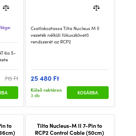
Vége:
Csatlakoztassa Tilta Nucleus M II
vezeték nélküli fókuszkövető
rendszerét az RCP2
T 6a S-
kete
25 480 Ft
715 Ft
Külső raktáron
RBA
KOSÁRBA
3 db
in to
Tilta Nucleus-M II 7-Pin to
(36cm)
RCP2 Control Cable (50cm)