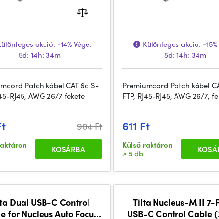
ülönleges akció:
-14%
Vége:
Különleges akció:
-15%
5d: 14h: 34m
5d: 14h: 34m
mcord Patch kábel CAT 6a S-
Premiumcord Patch kábel CA
J45-RJ45, AWG 26/7 fekete
FTP, RJ45-RJ45, AWG 26/7, fe
Ft
611 Ft
904 Ft
raktáron
Külső raktáron
KOSÁRBA
KOSÁ
> 5 db
lta Dual USB-C Control
Tilta Nucleus-M II 7-P
e for Nucleus Auto Focus
USB-C Control Cable 