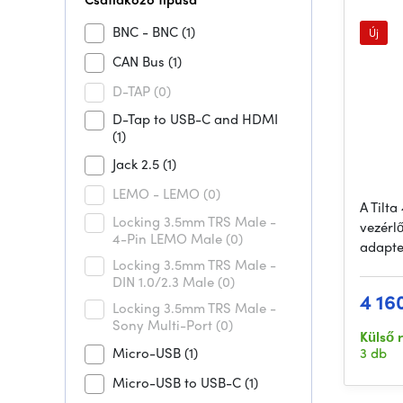
BNC - BNC
(1)
Új
CAN Bus
(1)
D-TAP
(0)
D-Tap to USB-C and HDMI
(1)
Jack 2.5
(1)
LEMO - LEMO
(0)
A Tilt
Locking 3.5mm TRS Male -
vezérl
4-Pin LEMO Male
(0)
adapte
Locking 3.5mm TRS Male -
DIN 1.0/2.3 Male
(0)
4 16
Locking 3.5mm TRS Male -
Sony Multi-Port
(0)
Külső 
Micro-USB
(1)
3 db
Micro-USB to USB-C
(1)