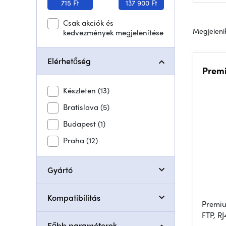
715 Ft
137 900 Ft
Csak akciók és
Megjelenik
kedvezmények megjelenítése
Elérhetőség
Prem
Készleten
(13)
Bratislava
(5)
Budapest
(1)
Praha
(12)
Gyártó
Kompatibilitás
Premiu
FTP, R
Főbb paraméterek