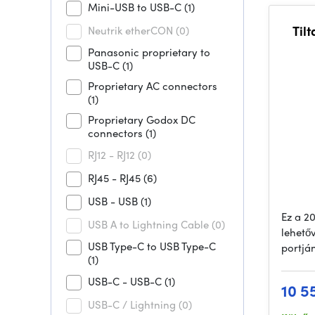
Mini-USB to USB-C
(1)
Tilt
Neutrik etherCON
(0)
Panasonic proprietary to
USB-C
(1)
Proprietary AC connectors
(1)
Proprietary Godox DC
connectors
(1)
RJ12 - RJ12
(0)
RJ45 - RJ45
(6)
USB - USB
(1)
Ez a 2
USB A to Lightning Cable
(0)
lehető
USB Type-C to USB Type-C
portján
(1)
USB-C - USB-C
(1)
10 5
USB-C / Lightning
(0)