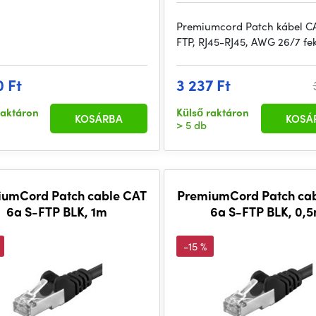
Premiumcord Patch kábel CA
FTP, RJ45-RJ45, AWG 26/7 fe
0 Ft
3 237 Ft
raktáron
Külső raktáron
KOSÁRBA
KOSÁ
> 5 db
iumCord Patch cable CAT
PremiumCord Patch ca
6a S-FTP BLK, 1m
6a S-FTP BLK, 0,
-15 %