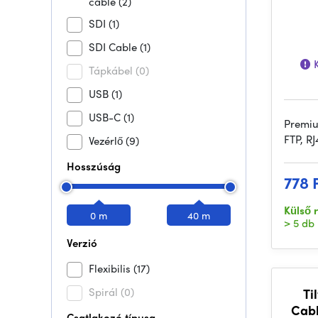
cable
(2)
SDI
(1)
SDI Cable
(1)
K
Tápkábel
(0)
USB
(1)
USB-C
(1)
Premiu
FTP, R
Vezérlő
(9)
Hosszúság
778 
Külső 
0 m
40 m
> 5 db
Verzió
Flexibilis
(17)
Spirál
(0)
Ti
Cabl
Csatlakozó típusa