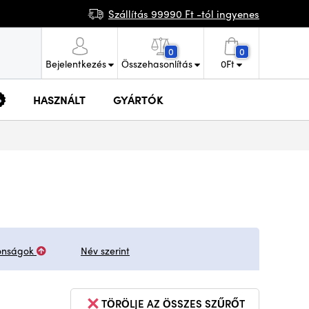
Szállítás 99990 Ft -tól ingyenes
0
0
Bejelentkezés
Összehasonlítás
0
Ft
HASZNÁLT
GYÁRTÓK
onságok
Név szerint
TÖRÖLJE AZ ÖSSZES SZŰRŐT