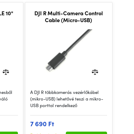
E 10"
DJI R Multi-Camera Control
Cable (Micro-USB)
nesből
A DJI R többkamerás vezérlőkábel
váló
(mikro-USB) lehetővé teszi a mikro-
USB porttal rendelkező
7 690 Ft