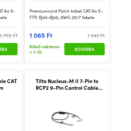
T 6a S-
Premiumcord Patch kábel CAT 6a S-
kete
FTP, RJ45-RJ45, AWG 26/7 fekete
1 065 Ft
3 765 Ft
1 243 Ft
Külső raktáron
RBA
KOSÁRBA
> 5 db
ble CAT
Tilta Nucleus-M II 7-Pin to
5m
RCP2 9-Pin Control Cable
(50cm)