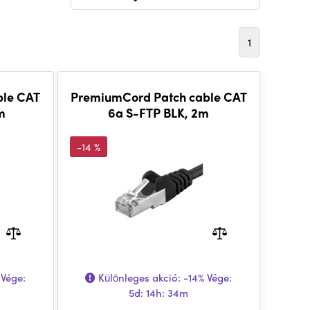
1
ble CAT
PremiumCord Patch cable CAT
m
6a S-FTP BLK, 2m
-14 %
Vége:
Különleges akció:
-14%
Vége:
5d: 14h: 34m