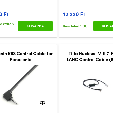
0 Ft
12 220 Ft
raktáron
KOSÁRBA
Készleten
1 db
KOSÁ
onin RSS Control Cable for
Tilta Nucleus-M II 7-P
Panasonic
LANC Control Cable (