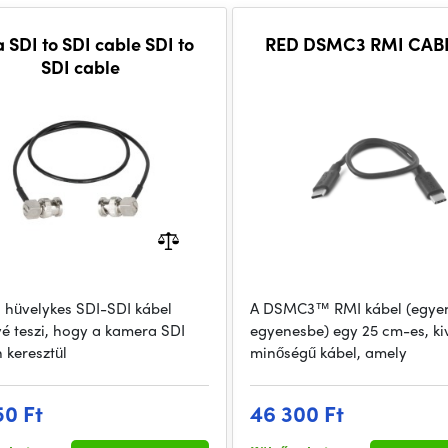
a SDI to SDI cable SDI to
RED DSMC3 RMI CABL
SDI cable
0 hüvelykes SDI-SDI kábel
A DSMC3™ RMI kábel (egye
vé teszi, hogy a kamera SDI
egyenesbe) egy 25 cm-es, ki
 keresztül
minőségű kábel, amely
50 Ft
46 300 Ft