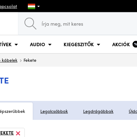
apcsolat
TÍVEK
AUDIO
KIEGESZITŐK
AKCIÓK
 kábelek
Fekete
TE
épszerűbbek
Legolcsóbbak
Legdrágábbak
Újd
FEKETE