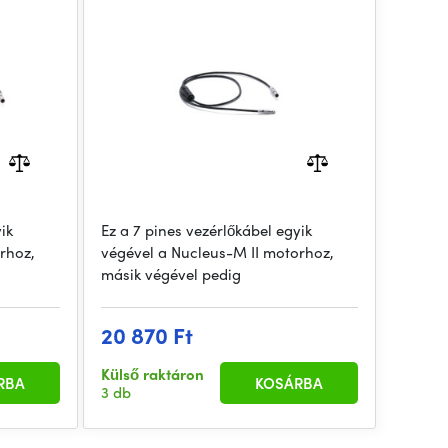
ik
Ez a 7 pines vezérlőkábel egyik
rhoz,
végével a Nucleus-M II motorhoz,
másik végével pedig
20 870 Ft
Külső raktáron
RBA
KOSÁRBA
3 db