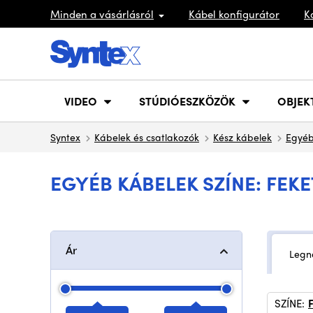
Minden a vásárlásról
Kábel konfigurátor
K
VIDEO
STÚDIÓESZKÖZÖK
OBJEK
Syntex
Kábelek és csatlakozók
Kész kábelek
Egyéb
EGYÉB KÁBELEK SZÍNE: FEKE
Ár
Legn
SZÍNE: