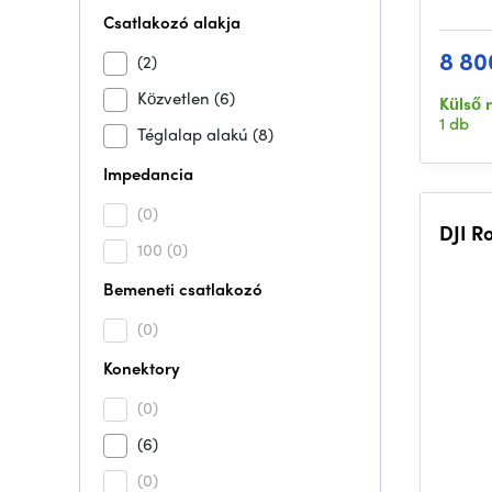
Csatlakozó alakja
8 80
(2)
Közvetlen
(6)
Külső 
1 db
Téglalap alakú
(8)
Impedancia
(0)
DJI R
100
(0)
Bemeneti csatlakozó
(0)
Konektory
(0)
(6)
(0)