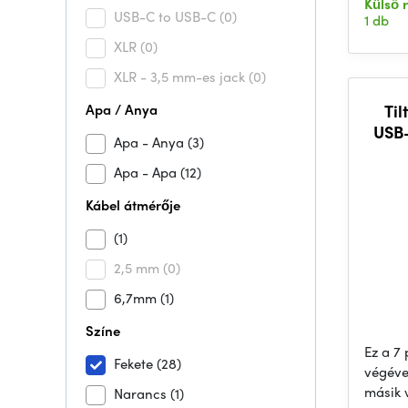
Külső 
USB-C to USB-C
(0)
1 db
XLR
(0)
XLR - 3,5 mm-es jack
(0)
Apa / Anya
Til
USB-
Apa - Anya
(3)
Apa - Apa
(12)
Kábel átmérője
(1)
2,5 mm
(0)
6,7mm
(1)
Színe
Ez a 7 
Fekete
(28)
végéve
másik 
Narancs
(1)