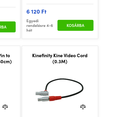
6 120 Ft
Egyedi
rendelésre 4-6
KOSÁRBA
RBA
hét
in to
Kinefinity Kine Video Cord
50cm)
(0.3M)