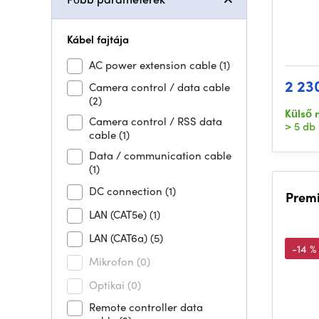
Kábel fajtája
AC power extension cable
(1)
2 23
Camera control / data cable
(2)
Külső 
Camera control / RSS data
> 5 db
cable
(1)
Data / communication cable
(1)
DC connection
(1)
Prem
LAN (CAT5e)
(1)
LAN (CAT6a)
(5)
-14 %
Mikrofon
(0)
Optikai
(0)
Remote controller data