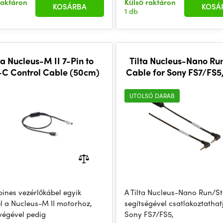
raktáron
Külső raktáron
KOSÁRBA
KOSÁ
1 db
ta Nucleus-M II 7-Pin to
Tilta Nucleus-Nano Ru
C Control Cable (50cm)
Cable for Sony FS7/FS5
EVA1, Z CAM Came
UTOLSÓ DARAB
pines vezérlőkábel egyik
A Tilta Nucleus-Nano Run/St
l a Nucleus-M II motorhoz,
segítségével csatlakoztathat
végével pedig
Sony FS7/FS5,