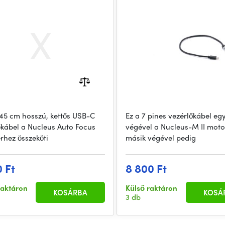
Adapter (45cm)
a 45 cm hosszú, kettős USB-C
Ez a 7 pines vezérlőkábel egy
őkábel a Nucleus Auto Focus
végével a Nucleus-M II moto
rhez összeköti
másik végével pedig
0 Ft
8 800 Ft
raktáron
Külső raktáron
KOSÁRBA
KOSÁ
3 db