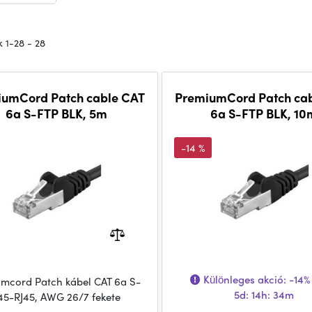
 1-28 - 28
iumCord Patch cable CAT
PremiumCord Patch ca
6a S-FTP BLK, 5m
6a S-FTP BLK, 10
-14 %
Különleges akció:
-14%
mcord Patch kábel CAT 6a S-
5d: 14h: 34m
J45-RJ45, AWG 26/7 fekete